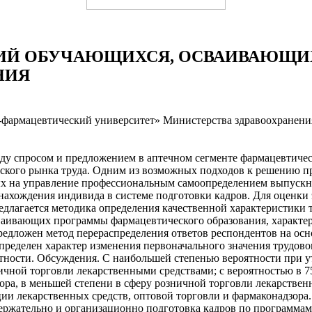
НИЙ ОБУЧАЮЩИХСЯ, ОСВАИВАЮЩИ
НИЯ
фармацевтический университет» Министерства здравоохранения
жду спросом и предложением в аптечном сегменте фармацевтиче
ского рынка труда. Одним из возможных подходов к решению п
х на управление профессиональным самоопределением выпускни
 нахождения индивида в системе подготовки кадров. Для оценки
едлагается методика определения качественной характеристики 
аивающих программы фармацевтического образования, характер
редложен метод перераспределения ответов респондентов на ос
Определен характер изменения первоначального значения трудов
ятности. Обсуждения. С наибольшей степенью вероятности при 
чной торговли лекарственными средствами; с вероятностью в 7
ора, в меньшей степени в сферу розничной торговли лекарствен
ии лекарственных средств, оптовой торговли и фармаконадзора
держательно и организационно подготовка кадров по программа