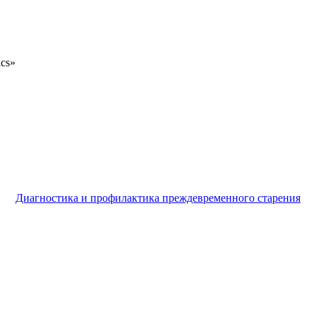
ics»
Диагностика и профилактика преждевременного старения