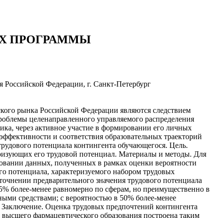
Х ПРОГРАММЫ
 Российской Федерации, г. Санкт-Петербург
ского рынка Российской Федерации являются следствием
роблемы целенаправленного управляемого распределения
ка, через активное участие в формировании его личных
 эффективности и соответствия образовательных траекторий
трудового потенциала контингента обучающегося. Цель.
изующих его трудовой потенциал. Материалы и методы. Для
новании данных, полученных в рамках оценки вероятности
ого потенциала, характеризуемого набором трудовых
уточнении предварительного значения трудового потенциала
5% более-менее равномерно по сферам, но преимущественно в
ными средствами; с вероятностью в 50% более-менее
. Заключение. Оценка трудовых предпочтений контингента
м высшего фармацевтического образования построена таким