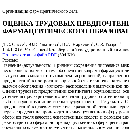
Организация фармацевтического дела
ОЦЕНКА ТРУДОВЫХ ПРЕДПОЧТЕ
ФАРМАЦЕВТИЧЕСКОГО ОБРАЗОВА
1
1
1
1
Д.С. Сиссе
, Ю.Г. Ильинова
, И.А. Наркевич
, С.З. Умаров
1. ФГБОУ ВО «Санкт-Петербургский государственный химико-
Полнотекстовый файл PDF
(394 Kb)
Резюме:
Введение (актуальность). Причины сохранения дисбаланса ме
несовершенства механизма обеспечения кадрами фармацевтиче
выпускников может стать комплекс мероприятий, направленны
предпочтений в построении карьерной стратегии еще на этапе
задачам обеспечения «мягкого» распределения выпускников пр
Оценка трудовых предпочтений контингента обучающихся, осв
уточнения предварительного значения трудового потенциала п
выбора студентами иной сферы трудоустройства. Результаты. 
предпочтений в целевом сегменте, с различной степенью веро
перераспределение происходит преимущественно в сферу розни
сферы контроля качества лекарственных средств и фармаконадз
равномерно по сферам, но преимущественно в сферы регистрац
обучающихся, демонстрирует, что на национальном уровне со