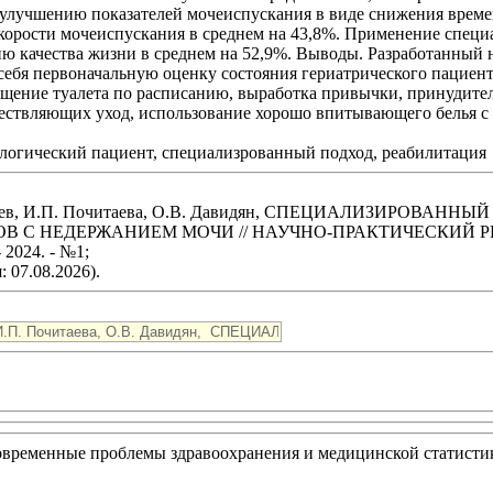
 улучшению показателей мочеиспускания в виде снижения врем
корости мочеиспускания в среднем на 43,8%. Применение специ
ию качества жизни в среднем на 52,9%. Выводы. Разработанный
 себя первоначальную оценку состояния гериатрического пацие
сещение туалета по расписанию, выработка привычки, принудит
существляющих уход, использование хорошо впитывающего белья 
ологический пациент, специализрованный подход, реабилитация
елогорцев, И.П. Почитаева, О.В. Давидян, СПЕЦИАЛИЗИР
 С НЕДЕРЖАНИЕМ МОЧИ // НАУЧНО-ПРАКТИЧЕСКИЙ 
24. - №1;
 07.08.2026).
овременные проблемы здравоохранения и медицинской статисти