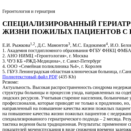
Геронтология и гериатрия
СПЕЦИАЛИЗИРОВАННЫЙ ГЕРИАТР
ЖИЗНИ ПОЖИЛЫХ ПАЦИЕНТОВ С
1
,
2
3
4
Е.И. Рыжкова
, Д.С. Мамонтов
, М.С. Евдокимов
, И.О. Бел
1. Академия постдипломного образования ФГБУ ФНКЦ ФМБА Р
2. АНО НИМЦ «Геронтология», г. Москва
3. ЧУЗ КБ «РЖД-Медицина», г. Санкт-Петербург
4. ООО «Семейная поликлиника №4», г. Королев
5. ГБУЗ Ленинградская областная клиническая больница, г.Сан
Полнотекстовый файл PDF
(435 Kb)
Резюме:
Актуальность. Высокая распространенность синдрома недержа
структуры больницы и процессов ухода, направленных на содей
людских ресурсов. Учитывая старение населения, больничные
профессионалов, которые приводят не только к продлению, но,
направленный на повышение качества жизни пожилых пациент
на повышение качества жизни пожилых пациентов с недержание
специализированного гериатрического подхода – 2 месяца. Резу
тактика ведения была традиционная. Результаты: применение 
показателей мочеиспускания в виде снижения времени задержк