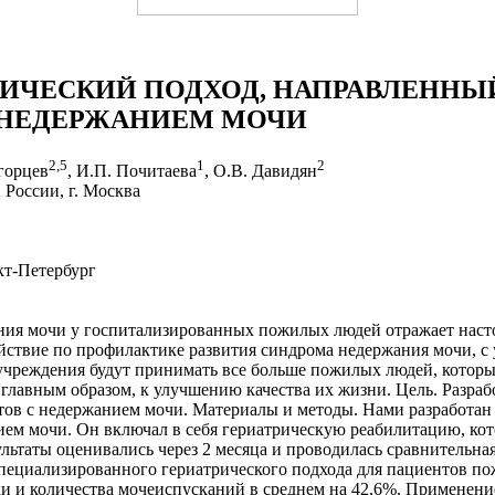
ИЧЕСКИЙ ПОДХОД, НАПРАВЛЕННЫ
 НЕДЕРЖАНИЕМ МОЧИ
2
,
5
1
2
огорцев
, И.П. Почитаева
, О.В. Давидян
оссии, г. Москва
кт-Петербург
ния мочи у госпитализированных пожилых людей отражает насто
ствие по профилактике развития синдрома недержания мочи, с у
 учреждения будут принимать все больше пожилых людей, которы
 главным образом, к улучшению качества их жизни. Цель. Разра
ов с недержанием мочи. Материалы и методы. Нами разработан
м мочи. Он включал в себя гериатрическую реабилитацию, кото
льтаты оценивались через 2 месяца и проводилась сравнительная
специализированного гериатрического подхода для пациентов п
и и количества мочеиспусканий в среднем на 42,6%. Применени