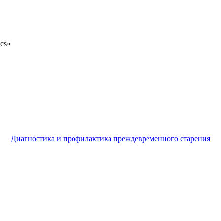
ics»
Диагностика и профилактика преждевременного старения