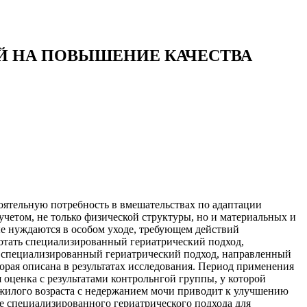
Й НА ПОВЫШЕНИЕ КАЧЕСТВА
ятельную потребность в вмешательствах по адаптации
четом, не только физической структуры, но и материальных и
е нуждаются в особом уходе, требующем действий
ботать специализированный гериатрический подход,
 специализированный гериатрический подход, направленный
рая описана в результатах исследования. Период применения
 оценка с результатами контрольнгой группы, у которой
ожилого возраста с недержанием мочи приводит к улучшению
е специализированного гериатрического подхода для