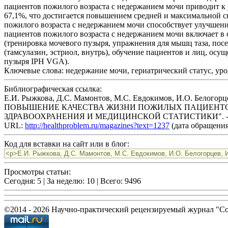
пациентов пожилого возраста с недержанием мочи приводит к
67,1%, что достигается повышением средней и максимальной с
пожилого возраста с недержанием мочи способствует улучшен
пациентов пожилого возраста с недержанием мочи включает в
(тренировка мочевого пузыря, упражнения для мышц таза, по
(тамсулазин, эстриол, внутрь), обучение пациентов и лиц, о
пузыря IPH VGA).
Ключевые слова:
недержание мочи, гериатрический статус, ур
Библиографическая ссылка:
Е.И. Рыжкова, Д.С. Мамонтов, М.С. Евдокимов, И.О. Б
ПОВЫШЕНИЕ КАЧЕСТВА ЖИЗНИ ПОЖИЛЫХ ПАЦИЕНТОВ
ЗДРАВООХРАНЕНИЯ И МЕДИЦИНСКОЙ СТАТИСТИКИ". - 20
URL:
http://healthproblem.ru/magazines?text=1237
(дата обращения:
Код для вставки на сайт или в блог:
Просмотры статьи:
Сегодня: 5 | За неделю: 10 | Всего: 9496
©2014 - 2026 Научно-практический рецензируемый журнал "С