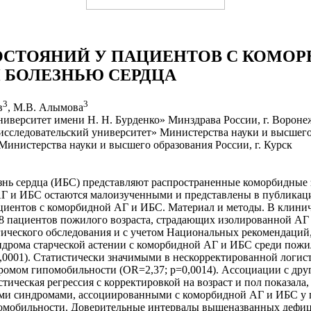
СТОЯНИЙ У ПАЦИЕНТОВ С КОМОР
 БОЛЕЗНЬЮ СЕРДЦА
3
3
в
, М.В. Алымова
верситет имени Н. Н. Бурденко» Минздрава России, г. Вороне
следовательский университет» Министерства науки и высшего о
нистерства науки и высшего образования России, г. Курск
знь сердца (ИБС) представляют распространенные коморбидные 
 и ИБС остаются малоизученными и представлены в публикациях
циентов с коморбидной АГ и ИБС. Материал и методы. В клинич
18 пациентов пожилого возраста, страдающих изолированной АГ
гического обследования и с учетом Национальных рекомендаций
ндрома старческой астении с коморбидной АГ и ИБС среди пожи
0,0001). Статистически значимыми в нескорректированной логи
дромом гипомобильности (OR=2,37; p=0,0014). Ассоциации с др
ическая регрессия с корректировкой на возраст и пол показал
ми синдромами, ассоциированными с коморбидной АГ и ИБС у п
гипомобильности. Доверительные интервалы вышеназванных деф