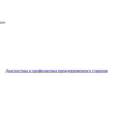
ics»
Диагностика и профилактика преждевременного старения