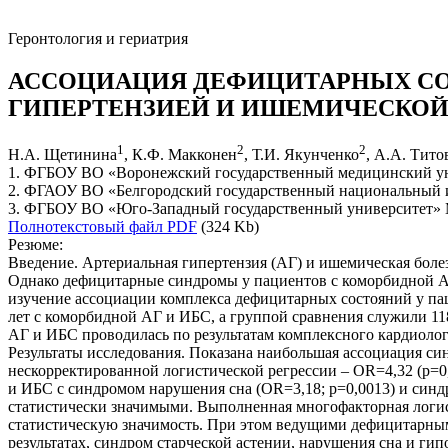
Геронтология и гериатрия
АССОЦИАЦИЯ ДЕФИЦИТАРНЫХ СО
ГИПЕРТЕНЗИЕЙ И ИШЕМИЧЕСКОЙ
1
2
2
Н.А. Щетинина
, К.Ф. Макконен
, Т.И. Якунченко
, А.А. Тито
1. ФГБОУ ВО «Воронежский государственный медицинский уни
2. ФГАОУ ВО «Белгородский государственный национальный ис
3. ФГБОУ ВО «Юго-Западный государственный университет» Ми
Полнотекстовый файл PDF
(324 Kb)
Резюме:
Введение. Артериальная гипертензия (АГ) и ишемическая боле
Однако дефицитарные синдромы у пациентов с коморбидной АГ
изучение ассоциации комплекса дефицитарных состояний у па
лет с коморбидной АГ и ИБС, а группой сравнения служили 1
АГ и ИБС проводилась по результатам комплексного кардиоло
Результаты исследования. Показана наибольшая ассоциация си
нескорректированной логистической регрессии – OR=4,32 (p=
и ИБС с синдромом нарушения сна (OR=3,18; p=0,0013) и син
статистически значимыми. Выполненная многофакторная логист
статистическую значимость. При этом ведущими дефицитарны
результатах, синдром старческой астении, нарушения сна и 