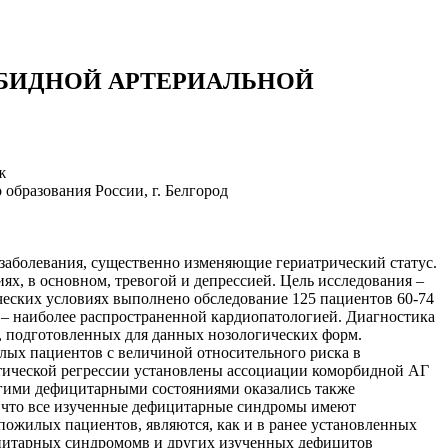
БИДНОЙ АРТЕРИАЛЬНОЙ
ж
бразования России, г. Белгород
заболевания, существенно изменяющие гериатрический статус.
, в основном, тревогой и депрессией. Цель исследования –
еских условиях выполнено обследование 125 пациентов 60-74
 – наиболее распространенной кардиопатологией. Диагностика
, подготовленных для данных нозологических форм.
лых пациентов с величиной относительного риска в
стической регрессии установлены ассоциации коморбидной АГ
угими дефицитарными состояниями оказались также
а, что все изученные дефицитарные синдромы имеют
ожилых пациентов, являются, как и в ранее установленных
ицитарных синдромомв и других изученных дефицитов