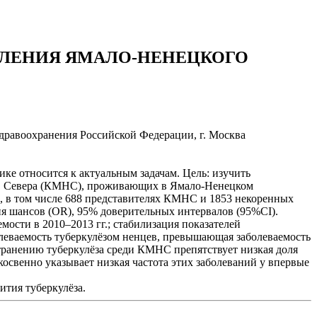
ЕЛЕНИЯ ЯМАЛО-НЕНЕЦКОГО
дравоохранения Российской Федерации, г. Москва
ке относится к актуальным задачам. Цель: изучить
дов Севера (КМНС), проживающих в Ямало-Ненецком
м, в том числе 688 представителях КМНС и 1853 некоренных
я шансов (OR), 95% доверительных интервалов (95%CI).
ости в 2010–2013 гг.; стабилизация показателей
болеваемость туберкулёзом ненцев, превышающая заболеваемость
транению туберкулёза среди КМНС препятствует низкая доля
косвенно указывает низкая частота этих заболеваний у впервые
ития туберкулёза.