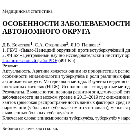
Медицинская статистика
ОСОБЕННОСТИ ЗАБОЛЕВАЕМОСТИ
АВТОНОМНОГО ОКРУГА
1
2
2
Д.В. Кочетков
, С.А. Стерликов
, Я.Ю. Панкова
1. ГБУЗ «Ямало-Ненецкий окружной противотуберкулёзный дис
2. ФГБУ «Центральный научно-исследовательский институт ор
Полнотекстовый файл PDF
(491 Kb)
Резюме:
Актуальность. Арктика является одним из приоритетных регион
особенности эпидемиологии туберкулёза и роли различных ф
автономном округе. Материалы и методы. Изучены сведения о 
постоянных жителях (НПЖ). Использованы стандартные методы 
Результаты. Выявлено три периода развития эпидемической сит
заболеваемости на высоком уровне в 2013–2019 гг.; снижение 
хантов (pвысокая распространённость данных факторов среди
наркомании (у больных туберкулёзом отсутствовала), меньшая 
выявленных больных туберкулёзом.
Ключевые слова:
эпидемиология туберкулёза, туберкулёз у наро
Библиографическая ссылка: