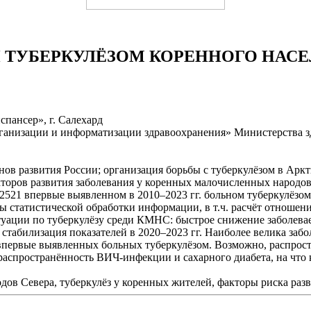
 ТУБЕРКУЛЁЗОМ КОРЕННОГО НАС
пансер», г. Салехард
ганизации и информатизации здравоохранения» Министерства з
ов развития России; организация борьбы с туберкулёзом в Аркти
акторов развития заболевания у коренных малочисленных наро
2521 впервые выявленном в 2010–2023 гг. больном туберкулёзо
статистической обработки информации, в т.ч. расчёт отношени
уации по туберкулёзу среди КМНС: быстрое снижение заболеваем
и стабилизация показателей в 2020–2023 гг. Наиболее велика за
 впервые выявленных больных туберкулёзом. Возможно, распрос
распространённость ВИЧ-инфекции и сахарного диабета, на что 
дов Севера, туберкулёз у коренных жителей, факторы риска разв