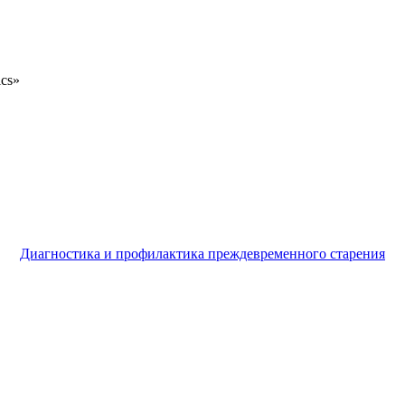
ics»
Диагностика и профилактика преждевременного старения