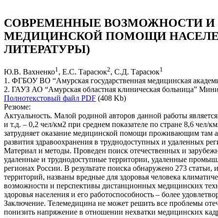
СОВРЕМЕННЫЕ ВОЗМОЖНОСТИ И 
МЕДИЦИНСКОЙ ПОМОЩИ НАСЕЛЕН
ЛИТЕРАТУРЫ)
1
2
1
Ю.В. Вахненко
, Е.С. Тарасюк
, С.Д. Тарасюк
1. ФГБОУ ВО “Амурская государственная медицинская академи
2. ГАУЗ АО “Амурская областная клиническая больница” Минис
Полнотекстовый файл PDF
(408 Kb)
Резюме:
Актуальность. Малой родиной авторов данной работы является А
и т.д. – 0,2 чел/км2 при среднем показателе по стране 8,6 че
затрудняет оказание медицинской помощи проживающим там аму
развития здравоохранения в труднодоступных и удаленных рег
Материал и методы. Проведен поиск отечественных и зарубежн
удаленные и труднодоступные территории, удаленные промышл
регионах России. В результате поиска обнаружено 273 статьи,
территорий, названы вредные для здоровья человека климати
возможности и перспективы дистанционных медицинских техно
здоровья населения и его работоспособность – более удовле
Заключение. Телемедицина не может решить все проблемы оте
понизить напряжение в отношении нехватки медицинских кадро