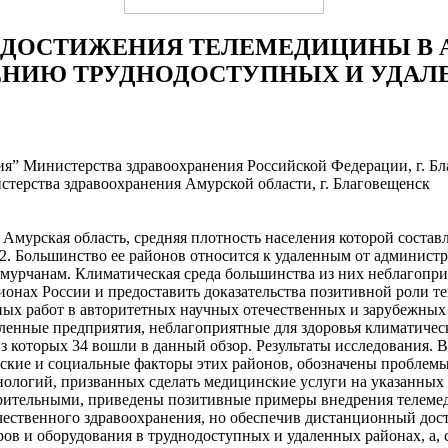
ДОСТИЖЕНИЯ ТЕЛЕМЕДИЦИНЫ В 
ИЮ ТРУДНОДОСТУПНЫХ И УДАЛЕ
я” Министерства здравоохранения Российской Федерации, г. Б
терства здравоохранения Амурской области, г. Благовещенск
мурская область, средняя плотность населения которой составля
л/км2. Большинство ее районов относится к удаленным от админи
рчанам. Климатическая среда большинства из них неблагоприят
ионах России и предоставить доказательства позитивной роли т
ых работ в авторитетных научных отечественных и зарубежных б
енные предприятия, неблагоприятные для здоровья климатичес
 из которых 34 вошли в данный обзор. Результаты исследования.
ческие и социальные факторы этих районов, обозначены пробле
логий, призванных сделать медицинские услуги на указанных 
творительными, приведены позитивные примеры внедрения телем
чественного здравоохранения, но обеспечив дистанционный до
в и оборудования в труднодоступных и удаленных районах, а, с