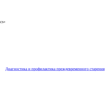
ics»
Диагностика и профилактика преждевременного старения