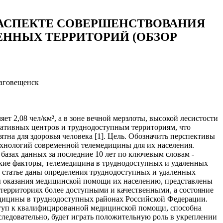
АСПЕКТЕ СОВЕРШЕНСТВОВАНИЯ
ННЫХ ТЕРРИТОРИЙ (ОБЗОР
лаговещенск
ет 2,08 чел/км², а в зоне вечной мерзлоты, высокой лесистости
стративных центров и труднодоступным территориям, что
на для здоровья человека [1]. Цель. Обозначить перспективы
ехнологий современной телемедицины для их населения.
азах данных за последние 10 лет по ключевым словам -
кие факторы, телемедицина в труднодоступных и удаленных
 В статье даны определения труднодоступных и удаленных
мы оказания медицинской помощи их населению, представлены
территориях более доступными и качественными, а состояние
едицины в труднодоступных районах Российской Федерации.
ступ к квалифицированной медицинской помощи, способна
ледовательно, будет играть положительную роль в укреплении