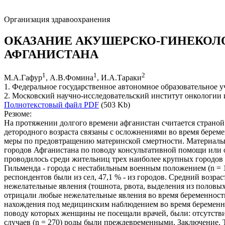
Организация здравоохранения
ОКАЗАНИЕ АКУШЕРСКО-ГИНЕКОЛ
АФГАНИСТАНА
1
1
2
М.А.Гафур
, А.В.Фомина
, И.А.Тараки
1. Федеральное государственное автономное образовательное
2. Московский научно-исследовательский институт онкологи
Полнотекстовый файл PDF
(503 Kb)
Резюме:
На протяжении долгого времени афганистан считается страной
детородного возраста связаны с осложнениями во время берем
меры по предовтращению материнской смертности. Материалы 
городов Афганистана по поводу консультативной помощи или о
проводилось среди жительниц трех наиболее крупных городов А
Гильменда - города с нестабильным военным положением (n = 1
респондентов были из сел, 47,1 % - из городов. Средний возр
нежелательные явления (тошнота, рвота, выделения из половых 
отрицали любые нежелательные явления во время беременност
нахождения под медицинским наблюдением во время беременно
поводу которых женщины не посещали врачей, были: отсутств
случаев (n = 270) роды были преждевременными. Заключение.