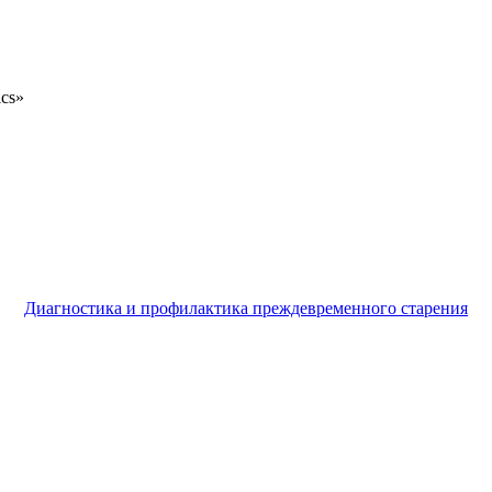
ics»
Диагностика и профилактика преждевременного старения