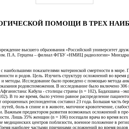
ОГИЧЕСКОЙ ПОМОЩИ В ТРЕХ НАИБ
 учреждение высшего образования «Российский университет дру
и им. П.А. Герцена – филиал ФГБУ «НМИЦ радиологии» Минздра
 с наибольшими показателями материнской смертности в мире. 
енности и родов. Цель. Изучить структуру осложнений во врем
и методы. Исследование было проведено с помощью метода анк
казания родовспоможения. В исследование было включено 306 пац
фганистана: Кабула - столицы страны (n = 102), Бадахшана –эк
02). В то же время, было учтено равное распределение пациенто
аст опрошенных респонденток составил 23 года. Большая часть б
путей, боль в спине и в животе, маточное кровотечение, слабос
и. Важным предиктором развития возможных осложнений в пре-,
сти. Лишь 35% женщин (n = 106) посещали врача во время всех
ие медицинских центров поблизости, военное положение в реги
 Тремя наиболее частыми причинами осложнений во время родов