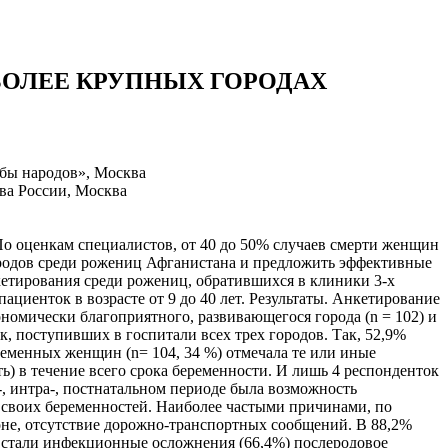
ОЛЕЕ КРУПНЫХ ГОРОДАХ
жбы народов», Москва
ва России, Москва
По оценкам специалистов, от 40 до 50% случаев смерти женщин
я родов среди рожениц Афганистана и предложить эффективные
етирования среди рожениц, обратившихся в клиники 3-х
иенток в возрасте от 9 до 40 лет. Результаты. Анкетирование
ономически благоприятного, развивающегося города (n = 102) и
к, поступивших в госпитали всех трех городов. Так, 52,9%
еременных женщин (n= 104, 34 %) отмечала те или иные
ть) в течение всего срока беременности. И лишь 4 респонденток
 интра-, постнатальном периоде была возможность
 своих беременностей. Наиболее частыми причинами, по
оне, отсутствие дорожно-транспортных сообщений. В 88,2%
 стали инфекционные осложнения (66,4%) послеродовое