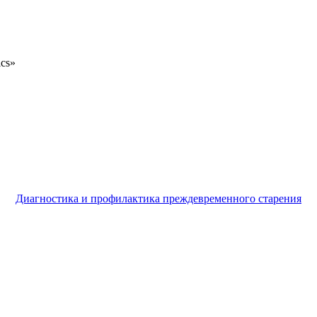
ics»
Диагностика и профилактика преждевременного старения