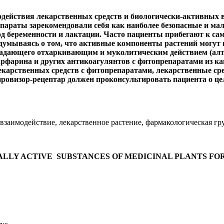
действия лекарственных средств и биологически-активных 
араты зарекомендовали себя как наиболее безопасные и мал
д беременности и лактации. Часто пациенты прибегают к са
думываясь о том, что активные компоненты растений могут в
адающего отхаркивающим и муколитическим действием (алтей
фарина и других антикоагулянтов с фитопрепаратами из кашт
екарственных средств с фитопрепаратами, лекарственные ср
провизор-рецептар должен проконсультировать пациента о ц
 взаимодействие, лекарственное растение, фармакологическая г
ALLY ACTIVE
SUBSTANCES OF MEDICINAL PLANTS F