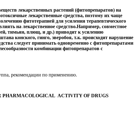
веществ лекарственных растений (фитопрепаратов) на
отоксичные лекарственные средства, поэтому их чаще
молечению фитотерапией для усиления терапевтического
лиять на лекарственное средство.
Например, совместное
, тимьян, плющ, и др.) приводит к усилению
ана конского, гинго, зверобоя, т.к. происходит нарушение
едства следует принимать одновременно с фитопрепаратами
елесообразности комбинации фитопрепаратов с
руппа, рекомендации по применению.
OR PHARMACOLOGICAL
ACTIVITY OF DRUGS