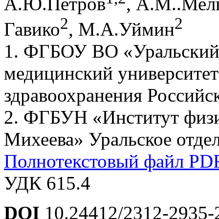
А.Ю.Петров
, A.М..Мел
2
2
Гавико
, М.А.Уймин
1. ФГБОУ ВО «Уральский
медицинский университет
здравоохранения Российск
2. ФГБУН «Институт физи
Михеева» Уральское отдел
Полнотекстовый файл PD
УДК 615.4
DOI
10.24412/2312-2935-