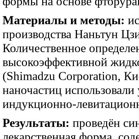
формы на основе фторура
Материалы и методы:
и
производства Наньтун Цз
Количественное определе
высокоэффективной жидк
(Shimadzu Corporation, К
наночастиц использовали 
индукционно-левитационн
Результаты:
проведён син
лекарственная форма, сод