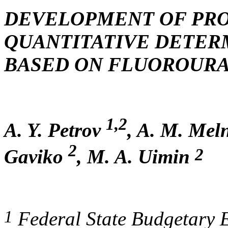
DEVELOPMENT OF PR
QUANTITATIVE DETER
BASED ON FLUOROURA
1,2
A. Y. Petrov
, A. M. Mel
2
2
Gaviko
, M. A. Uimin
1
Federal State Budgetary E