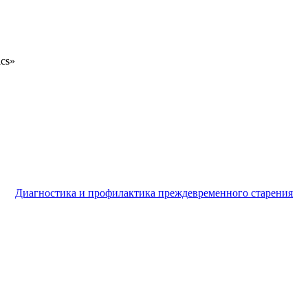
ics»
Диагностика и профилактика преждевременного старения