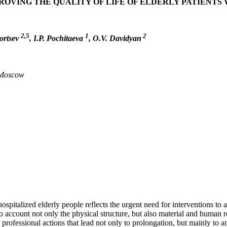
ROVING THE QUALITY OF LIFE OF ELDERLY PATIENTS
2,5
1
2
ortsev
,
I.P. Pochitaeva
, O.V. Davidyan
Mosс
ow
pitalized elderly people reflects the urgent need for interventions to a
account not only the physical structure, but also material and human res
rofessional actions that lead not only to prolongation, but mainly to an