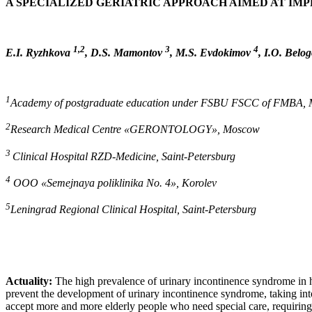
A SPECIALIZED GERIATRIC APPROACH AIMED AT IMP
1,2
3
4
E.I. Ryzhkova
, D.S. Mamontov
, M.S. Evdokimov
,
I.O.
Belog
1
Academy of postgraduate education under FSBU FSCC of FMBA, 
2
Research Medical Centre «GERONTOLOGY», Moscow
3
Clinical Hospital RZD-Medicine, Saint-Petersburg
4
ООО
«Semejnaya poliklinika No. 4», Korolev
5
Leningrad Regional Clinical Hospital, Saint-Petersburg
Actuality:
The high prevalence of urinary incontinence syndrome in hos
prevent the development of urinary incontinence syndrome, taking into 
accept more and more elderly people who need special care, requiring p