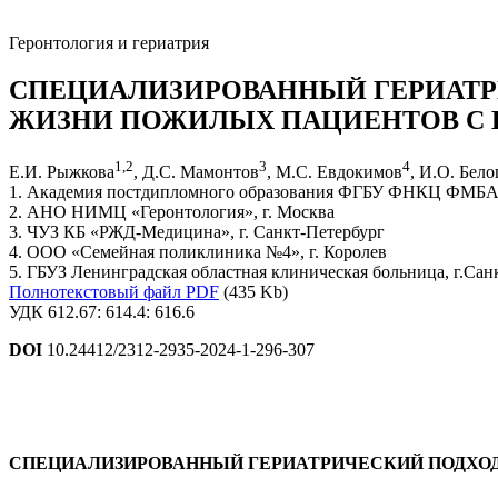
Геронтология и гериатрия
СПЕЦИАЛИЗИРОВАННЫЙ ГЕРИАТР
ЖИЗНИ ПОЖИЛЫХ ПАЦИЕНТОВ С
1
,
2
3
4
Е.И. Рыжкова
, Д.С. Мамонтов
, М.С. Евдокимов
, И.О. Бел
1. Академия постдипломного образования ФГБУ ФНКЦ ФМБА Р
2. АНО НИМЦ «Геронтология», г. Москва
3. ЧУЗ КБ «РЖД-Медицина», г. Санкт-Петербург
4. ООО «Семейная поликлиника №4», г. Королев
5. ГБУЗ Ленинградская областная клиническая больница, г.Сан
Полнотекстовый файл PDF
(435 Kb)
УДК 612.67: 614.4: 616.6
DOI
10.24412/2312-2935-2024-1-296-307
СПЕЦИАЛИЗИРОВАННЫЙ ГЕРИАТРИЧЕСКИЙ ПОДХО