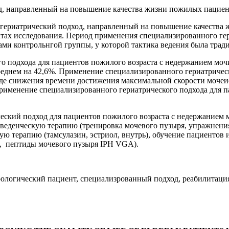
д, направленный на повышение качества жизни пожилых пациен
гериатрический подход, направленный на повышение качества 
атах исследования. Период применения специализированного гер
тами контрольнгой группы, у которой тактика ведения была трад
о подхода для пациентов пожилого возраста с недержанием моч
еднем на 42,6%. Применение специализированного гериатрическ
де снижения времени достижения максимальной скорости мочеис
рименение специализированного гериатрического подхода для п
ский подход для пациентов пожилого возраста с недержанием м
веденческую терапию (тренировка мочевого пузыря, упражнения
ю терапию (тамсулазин, эстриол, внутрь), обучение пациентов 
н, пептиды мочевого пузыря IPH VGA).
рологический пациент, специализрованный подход, реабилитаци