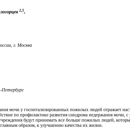
2,5
елогорцев
,
сии, г. Москва
т-Петербург
ания мочи у госпитализированных пожилых людей отражает наст
ствие по профилактике развития синдрома недержания мочи, с у
 учреждения будут принимать все больше пожилых людей, которы
 главным образом, к улучшению качества их жизни.