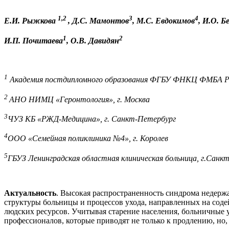
1,2
3
4
Е.И. Рыжкова
, Д.С. Мамонтов
, М.С. Евдокимов
, И.О. Б
1
2
И.П. Почитаева
, О.В. Давидян
1
Академия постдипломного образования ФГБУ ФНКЦ ФМБА Рос
2
АНО НИМЦ «Геронтология», г. Москва
3
ЧУЗ КБ «РЖД-Медицина», г. Санкт-Петербург
4
ООО «Семейная поликлиника №4», г. Королев
5
ГБУЗ Ленинградская областная клиническая больница, г.Санк
Актуальность
. Высокая распространенность синдрома недерж
структуры больницы и процессов ухода, направленных на содей
людских ресурсов. Учитывая старение населения, больничные
профессионалов, которые приводят не только к продлению, но,