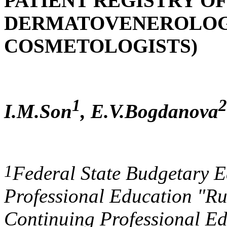
PATIENT REGISTRY OF
DERMATOVENEROLOG
COSMETOLOGISTS)
1
2
I.M.Son
, E.V.Bogdanova
1
Federal State Budgetary Ed
Professional Education "R
Continuing Professional Edu