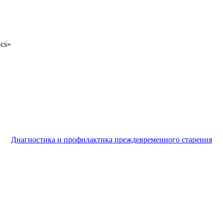
ics»
Диагностика и профилактика преждевременного старения