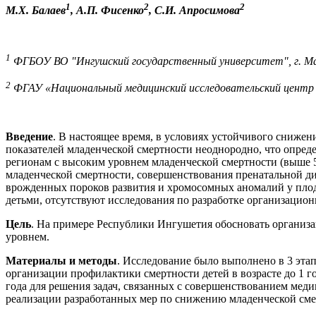
1
2
2
М.Х. Балаев
, А.П. Фисенко
, С.И. Апросимова
1
ФГБОУ ВО "Ингушский государственный университет", г. М
2
ФГАУ «Национальный медицинский исследовательский центр з
Введение
. В настоящее время, в условиях устойчивого снижен
показателей младенческой смертности неоднородно, что опреде
регионам с высоким уровнем младенческой смертности (выше 
младенческой смертности, совершенствования пренатальной д
врожденных пороков развития и хромосомных аномалий у плод
детьми, отсутствуют исследования по разработке организацио
Цель
. На примере Республики Ингушетия обосновать организ
уровнем.
Материалы и методы
. Исследование было выполнено в 3 эта
организации профилактики смертности детей в возрасте до 1 
года для решения задач, связанных с совершенствованием мед
реализации разработанных мер по снижению младенческой сме