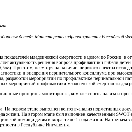
агас
доровья детей» Министерства здравоохранения Российской Фед
ия показателей младенческой смертности в целом по России, в 
ляет актуальность решения вопроса профилактики гибели детей 
5,5‰). При этом, несмотря на наличие широкого спектра иссле
иагностики и внедрения перинатального консилиума при высоко
а, разработки мероприятий по профилактике перинатальной пат
нных мероприятий профилактики младенческой смертности для р
ационные принципы мониторинга, комплексного анализа и профи
па. На первом этапе выполнен контент-анализ нормативных док
года жизни. На втором этапе был выполнен качественный SWOT-
ицинской помощи детям в возрасте до 1 года жизни. На третьем
ртности в Республике Ингушетия.