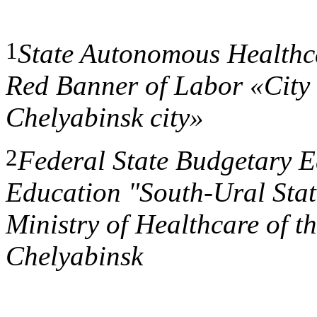
1
State Autonomous Healthcar
Red Banner of Labor «
С
ity
Chelyabinsk city»
2
Federal State Budgetary Ed
Education "South-Ural Stat
Ministry of Healthcare of t
Chelyabinsk