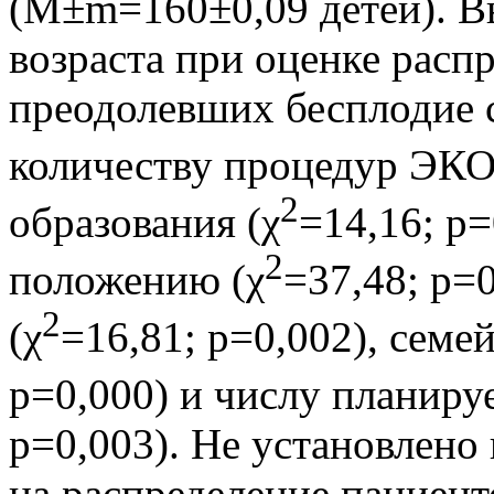
(М±m=160±0,09 детей). В
возраста при оценке расп
преодолевших бесплодие 
количеству процедур ЭКО
2
образования (χ
=14,16; р
2
положению (χ
=37,48; р=
2
(χ
=16,81; р=0,002), семе
p=0,000) и числу планиру
р=0,003). Не установлено
на распределение пациент