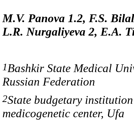
M.V. Panova 1.2, F.S. Bila
L.R. Nurgaliyeva 2, E.A. T
1
Bashkir State Medical Univ
Russian Federation
2
State budgetary institutio
medicogenetic center, Ufa