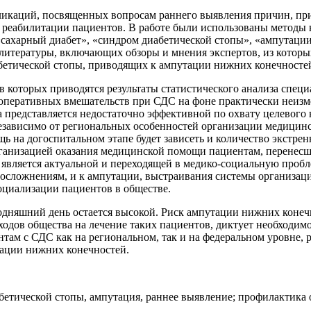
ликаций, посвященных вопросам раннего выявления причин, пр
 реабилитации пациентов. В работе были использованы методы 
сахарный диабет», «синдром диабетической стопы», «ампутации
в литературы, включающих обзоры и мнения экспертов, из котор
етической стопы, приводящих к ампутации нижних конечностей
, в которых приводятся результаты статистического анализа сп
оперативных вмешательств при СДС на фоне практически неизме
а представляется недостаточно эффективной по охвату целевог
неза­висимо от региональных особенностей организации медицин
щь на догоспитальном этапе будет зависеть и количе­ство экстр
ганизацией оказания медицинской помощи пациентам, перенесш
вляется актуальной и переходящей в медико-социальную пробле
осложнениям, и к ампутации, выстраивания системы организац
оциализации пациентов в обществе.
дняшний день остается высокой. Риск ампутации нижних конечн
дов общества на лечение таких пациентов, диктует необходим
ам с СДС как на региональном, так и на федеральном уровне, 
тации нижних конечностей.
абетической стопы, ампутация, раннее выявление; профилактика