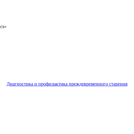
ics»
Диагностика и профилактика преждевременного старения