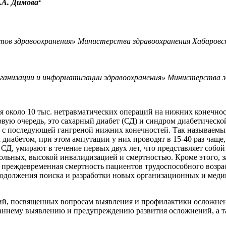
О.А. Димова
 здравоохранения» Министерства здравоохранения Хабаровског
низации и информатизации здравоохранения» Министерства здр
 около 10 тыс. нетравматических операций на нижних конечнос
вую очередь, это сахарный диабет (СД) и синдром диабетическо
 с последующей гангреной нижних конечностей. Так называемый
 диабетом, при этом ампутации у них проводят в 15-40 раз чаще
, умирают в течение первых двух лет, что представляет собой
льных, высокой инвалидизацией и смертностью. Кроме этого, з
 преждевременная смертность пациентов трудоспособного возра
продолжения поиска и разработки новых организационных и мед
ий, посвященных вопросам выявления и профилактики осложнен
ннему выявлению и предупреждению развития осложнений, а та