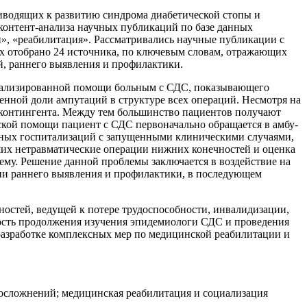
иводящих к развитию синдрома диабетической стопы и
контент-анализа научных публикаций по базе данных
», «реабилитация». Рассматривались научные публикации с
ых отобрано 24 источника, по ключевым словам, отражающих
, раннего выявления и профилактики.
ециализированной помощи больным с СДС, показывающего
нной доли ампутаций в структуре всех операций. Несмотря на
о контингента. Между тем большинство пациентов получают
ской помощи пациент с СДС первоначально обращается в амбу­
енных госпитализаций с запущенными клиниче­скими случаями,
их нетравматические операции нижних конечностей и оценка
му. Решение данной проблемы заключается в воздействие на
ии раннего выявления и профилактики, в последующем
остей, ведущей к потере трудоспособности, инвалидизации,
ость продолжения изучения эпидемиологи СДС и проведения
разработке комплексных мер по медицинской реабилитации и
 осложнений; медицинская реабилитация и социализация