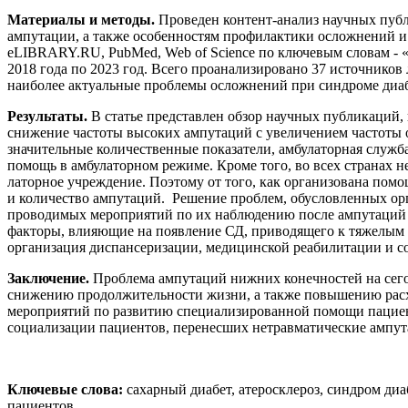
Материалы и методы.
Проведен контент-анализ научных пуб
ампутации, а также особенностям профилактики осложнений и
eLIBRARY.RU, PubMed, Web of Science по ключевым словам - «
2018 года по 2023 год. Всего проанализировано 37 источнико
наиболее актуальные проблемы осложнений при синдроме диаб
Результаты.
В статье представлен обзор научных публикаций
снижение частоты высоких ампутаций с увеличением частоты 
значительные количественные показатели, амбулаторная служб
помощь в амбулаторном режиме. Кроме того, во всех странах 
латорное учреждение. Поэтому от того, как организована помо
и количество ампутаций. Решение проблем, обусловленных ор
проводимых мероприятий по их наблюдению после ампутаций я
факторы, влияющие на появление СД, приводящего к тяжелым 
организация диспансеризации, медицинской реабилитации и с
Заключение.
Проблема ампутаций нижних конечностей на сего
снижению продолжительности жизни, а также повышению расхо
мероприятий по развитию специализированной помощи пациент
социализации пациентов, перенесших нетравматические ампу
Ключевые слова:
сахарный диабет, атеросклероз, синдром ди
пациентов