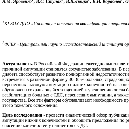
А.М. Яровенко
, В.С. Ступак
, В.В.Люцко
, В.Н. Кораблев
, 
1
КГБОУ ДПО «Институт повышения квалификации специалистов
2
ФГБУ «Центральный научно-исследовательский институт орга
Актуальность.
В Российской Федерации ежегодно выполняется
причиной ампутаций становятся сосудистые заболевания. В пер
диабета способствует развитию полиорганной недостаточности
встречается в различной форме у 30- 85% больных, страдающих
перенесших высокую ампутацию нижних конечностей на фоне СД
обусловлена сохраняющейся тенденцией к увеличению числа бо
реабилитацию больных с СДС, перенесших ампутации, а также
государства. Все эти факторы обуславливают необходимость 
этого тяжёлого осложнения.
Цель исследования -
провести аналитический обзор публикац
ампутации нижних конечностей и обобщить предложения по ра
спасению конечностей у пациентов с СДС.