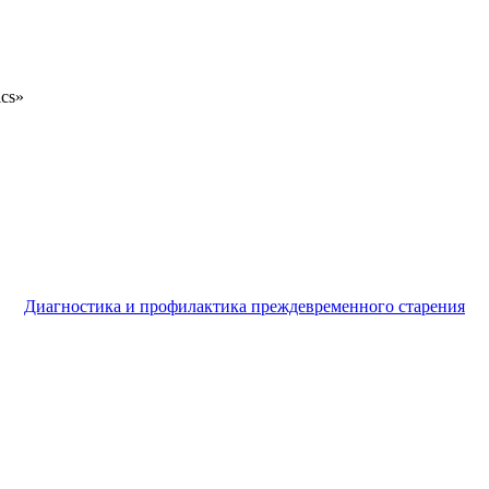
ics»
Диагностика и профилактика преждевременного старения