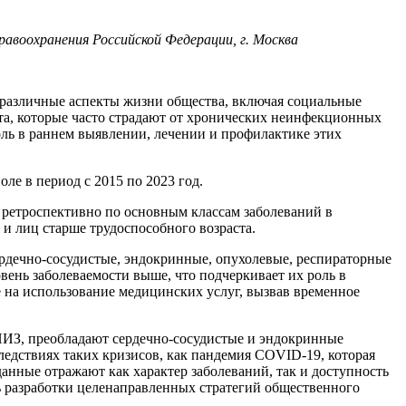
авоохранения Российской Федерации, г. Москва
 различные аспекты жизни общества, включая социальные
та, которые часто страдают от хронических неинфекционных
ь в раннем выявлении, лечении и профилактике этих
ле в период с 2015 по 2023 год.
ретроспективно по основным классам заболеваний в
и лиц старше трудоспособного возраста.
рдечно-сосудистые, эндокринные, опухолевые, респираторные
вень заболеваемости выше, что подчеркивает их роль в
 на использование медицинских услуг, вызвав временное
НИЗ, преобладают сердечно-сосудистые и эндокринные
следствиях таких кризисов, как пандемия COVID-19, которая
анные отражают как характер заболеваний, так и доступность
ть разработки целенаправленных стратегий общественного