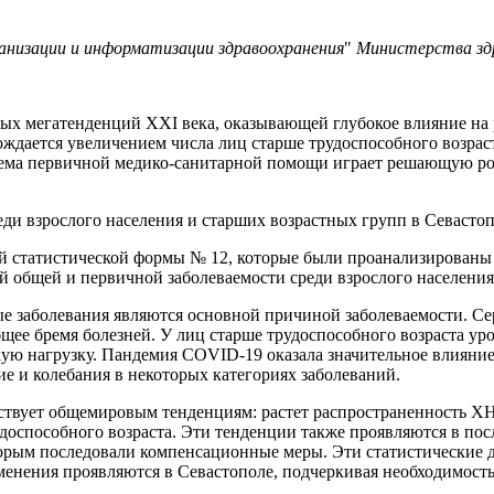
анизации и информатизации здравоохранения
"
Министерства здр
вых мегатенденций XXI века, оказывающей глубокое влияние на
ождается увеличением числа лиц старше трудоспособного возрас
ема первичной медико-санитарной помощи играет решающую рол
и взрослого населения и старших возрастных групп в Севастопо
 статистической формы № 12, которые были проанализированы 
 общей и первичной заболеваемости среди взрослого населения 
е заболевания являются основной причиной заболеваемости. Се
ее бремя болезней. У лиц старше трудоспособного возраста уро
ую нагрузку. Пандемия COVID-19 оказала значительное влияние
 и колебания в некоторых категориях заболеваний.
тствует общемировым тенденциям: растет распространенность Х
рудоспособного возраста. Эти тенденции также проявляются в по
орым последовали компенсационные меры. Эти статистические д
изменения проявляются в Севастополе, подчеркивая необходимос