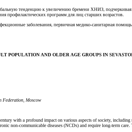
обальную тенденцию к увеличению бремени ХНИЗ, подчеркивая
ния профилактических программ для лиц старших возрастов.
фекционные заболевания, первичная медико-санитарная помощь,
T POPULATION AND OLDER AGE GROUPS IN SEVASTOP
ian Federation, Moscow
 century with a profound impact on various aspects of society, includin
hronic non-communicable diseases (NCDs) and require long-term care. Th