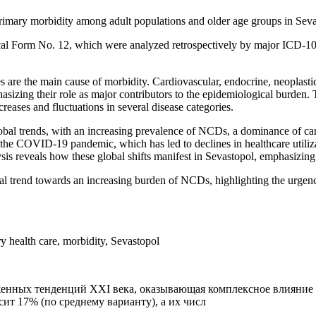
primary morbidity among adult populations and older age groups in Se
ical Form No. 12, which were analyzed retrospectively by major ICD-1
e the main cause of morbidity. Cardiovascular, endocrine, neoplastic, 
phasizing their role as major contributors to the epidemiological burde
eases and fluctuations in several disease categories.
lobal trends, with an increasing prevalence of NCDs, a dominance of ca
as the COVID-19 pandemic, which has led to declines in healthcare utiliz
ysis reveals how these global shifts manifest in Sevastopol, emphasizing 
l trend towards an increasing burden of NCDs, highlighting the urgency
 health care, morbidity, Sevastopol
женных тенденций XXI века, оказывающая комплексное влияние 
ит 17% (по среднему варианту), а их числ