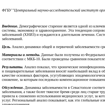
ФГБУ
"
Центральный научно-исследовательский институт орг
Введение.
Демографическое старение является одной из ключе
системы, экономику и здравоохранение. Эта тенденция сопров
заболеваний (ХНИЗ) и нуждаются в длительном лечении. Сист
заболеваний.
Цель.
Анализ динамики общей и первичной заболеваемости сред
Материалы и методы.
Данные были получены из Федеральной
соответствии с МКБ-10. Были проведены сравнения показателей
Результаты.
Анализ показал, что хронические неинфекционны
и пищеварительные заболевания вносят наибольший вклад в общ
качестве основных факторов, усугубляющих эпидемиологическ
снижение, за которым последовало компенсационное повышение
Обсуждение.
Динамика заболеваемости в Севастополе соотве
заболевания, а также более тяжелое бремя среди лиц старше т
привела к снижению использования медицинских услуг, за кот
услуг. Региональный анализ показывает, как эти глобальные 
здравоохранения.