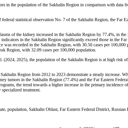
s in the population of the Sakhalin Region in comparison with data fro
f federal statistical observation No. 7 of the Sakhalin Region, the Far E
asms of the kidney increased in the Sakhalin Region by 77.4%, in the F
indicators in the Sakhalin Region significantly exceed those in the Far
e was recorded in the Sakhalin Region, with 30.50 cases per 100,000 p
ansk Region, with 32.09 cases per 100,000 population.
. (2024, 2025), the population of the Sakhalin Region is at high risk o
Sakhalin Region from 2012 to 2023 demonstrate a steady increase. When
dney tumors in the Sakhalin Region (77.4%) and the Far Eastern Federal 
rograms, the trend towards a higher increase in the primary incidence 
 specialized treatment.
e, population, Sakhalin Oblast, Far Eastern Federal District, Russian 