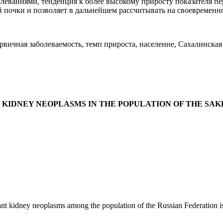
леваниями, тенденция к более высокому приросту показателя п
 почки и позволяет в дальнейшем рассчитывать на своевременн
вичная заболеваемость, темп прироста, население, Сахалинская
 KIDNEY NEOPLASMS IN THE POPULATION OF THE SA
t kidney neoplasms among the population of the Russian Federation is d