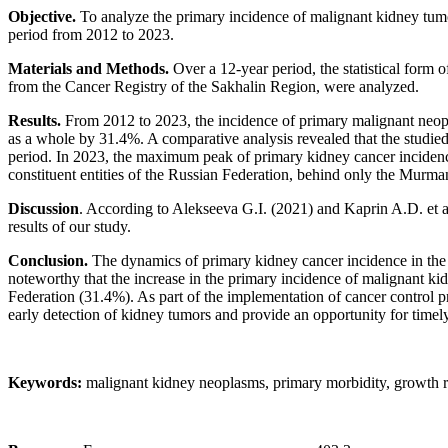
Objective.
To analyze the primary incidence of malignant kidney tumor
period from 2012 to 2023.
Materials and Methods.
Over a 12-year period, the statistical form o
from the Cancer Registry of the Sakhalin Region, were analyzed.
Results.
From 2012 to 2023, the incidence of primary malignant neopl
as a whole by 31.4%. A comparative analysis revealed that the studied 
period. In 2023, the maximum peak of primary kidney cancer incidenc
constituent entities of the Russian Federation, behind only the Murm
Discussion
. According to Alekseeva G.I. (2021) and Kaprin A.D. et al
results of our study.
Conclusion.
The dynamics of primary kidney cancer incidence in the 
noteworthy that the increase in the primary incidence of malignant ki
Federation (31.4%). As part of the implementation of cancer control p
early detection of kidney tumors and provide an opportunity for timely
Keywords:
malignant kidney neoplasms, primary morbidity, growth rat