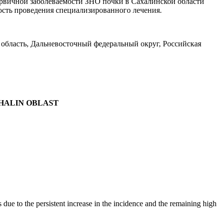
ервичной заболеваемости ЗНО почки в Сахалинской области
ость проведения специализированного лечения.
 область, Дальневосточный федеральный округ, Российская
KHALIN OBLAST
ue to the persistent increase in the incidence and the remaining high