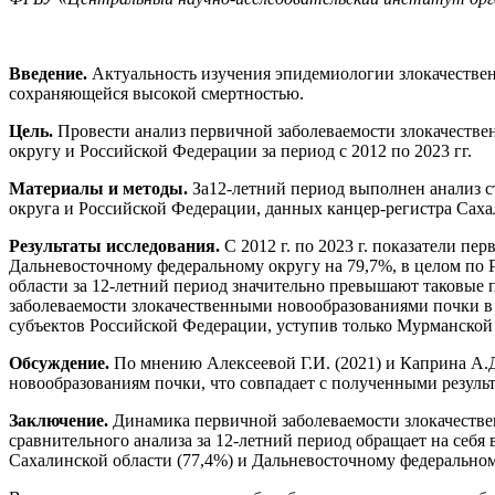
Введение.
Актуальность изучения эпидемиологии злокачестве
сохраняющейся высокой смертностью.
Цель.
Провести анализ первичной заболеваемости злокачеств
округу и Российской Федерации за период с 2012 по 2023 гг.
Материалы и методы.
За12-летний период выполнен анализ с
округа и Российской Федерации, данных канцер-регистра Саха
Результаты исследования.
С 2012 г. по 2023 г. показатели п
Дальневосточному федеральному округу на 79,7%, в целом по 
области за 12-летний период значительно превышают таковые
заболеваемости злокачественными новообразованиями почки в Са
субъектов Российской Федерации, уступив только Мурманской о
Обсуждение.
По мнению Алексеевой Г.И. (2021) и Каприна А.Д.
новообразованиям почки, что совпадает с полученными резуль
Заключение.
Динамика первичной заболеваемости злокачестве
сравнительного анализа за 12-летний период обращает на себя
Сахалинской области (77,4%) и Дальневосточному федеральном