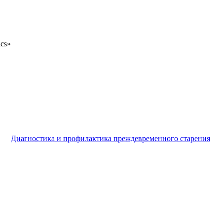
ics»
Диагностика и профилактика преждевременного старения