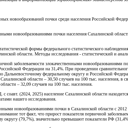
нных новообразований почки среди населения Российской Федер
енными новообразованиями почки населения Сахалинской облас
татистической формы федерального статистического наблюдения
линской области. Методы исследования - статистический и анал
ервичной заболеваемости злокачественными новообразованиями п
Российской Федерации на 31,4%. При проведении сравнительног
 по Дальневосточному федеральному округу и Российской Федер
халинской области – 30,50 случаев на 100 тыс. населения, в свя
бласти – 32,09 случаев на 100 тыс. населения.
 с соавт. (2024, 2025) население Сахалинской области находитс
татами нашего исследования.
нными новообразованиями почки в Сахалинской области с 2012 
 внимание тот факт, что прирост показателя первичной заболев
у округу (79,7%), значительно превышают показатели РФ (31,4%