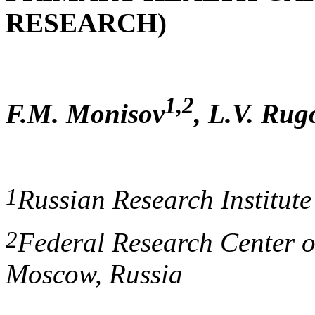
RESEARCH)
1,2
F.M. Monisov
, L.V. Rug
1
Russian Research Institut
2
Federal Research Center o
Moscow, Russia