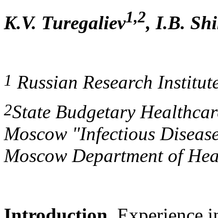
1,2
K.V. Turegaliev
, I.B. Sh
1
Russian Research Institut
2
State Budgetary Healthcare 
Moscow "Infectious Diseases
Moscow Department of Hea
Introduction.
Experience i