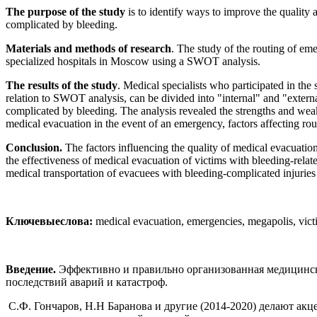
The purpose of the study
is to identify ways to improve the quality 
complicated by bleeding.
Materials and methods of research
. The study of the routing of em
specialized hospitals in Moscow using a SWOT analysis.
The results of the study
. Medical specialists who participated in the
relation to SWOT analysis, can be divided into "internal" and "external"
complicated by bleeding. The analysis revealed the strengths and weak
medical evacuation in the event of an emergency, factors affecting rou
Conclusion.
The factors influencing the quality of medical evacuatio
the effectiveness of medical evacuation of victims with bleeding-relat
medical transportation of evacuees with bleeding-complicated injuries
Ключевые
слова
:
medical evacuation, emergencies, megapolis, vic
Введение.
Эффективно и правильно организованная медицинск
последствий аварий и катастроф.
С.Ф. Гончаров, Н.Н Баранова и другие (2014-2020) делают ак