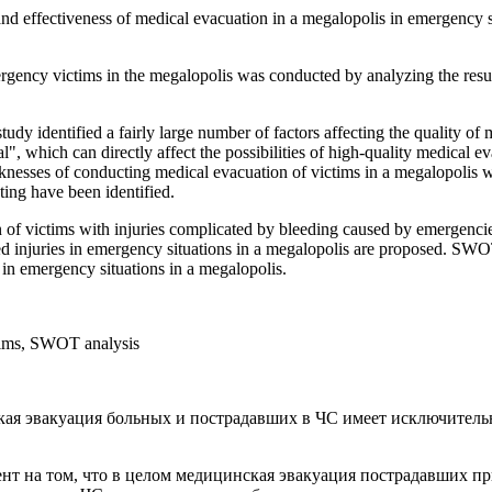
and effectiveness of medical evacuation in a megalopolis in emergency s
ergency victims in the megalopolis was conducted by analyzing the resu
 study identified a fairly large number of factors affecting the quality 
, which can directly affect the possibilities of high-quality medical eva
nesses of conducting medical evacuation of victims in a megalopolis wit
ting have been identified.
n of victims with injuries complicated by bleeding caused by emergencie
ed injuries in emergency situations in a megalopolis are proposed. SWOT 
 in emergency situations in a megalopolis.
tims, SWOT analysis
ая эвакуация больных и пострадавших в ЧС имеет исключитель
цент на том, что в целом медицинская эвакуация пострадавших 