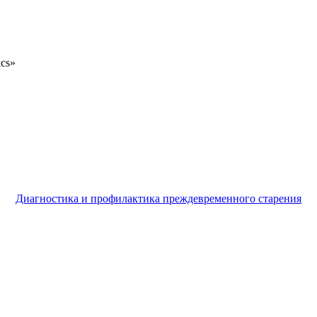
ics»
Диагностика и профилактика преждевременного старения