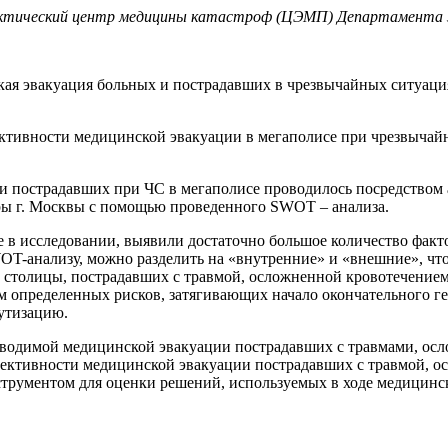
актический центр медицины катастроф (ЦЭМП) Департамента з
ая эвакуация больных и пострадавших в чрезвычайных ситуаци
ективности медицинской эвакуации в мегаполисе при чрезвычай
 пострадавших при ЧС в мегаполисе проводилось посредством а
ры г. Москвы с помощью проведенного SWOT – анализа.
в исследовании, выявили достаточно большое количество факт
OT-анализу, можно разделить на «внутренние» и «внешние», чт
 столицы, пострадавших с травмой, осложненной кровотечение
 определенных рисков, затягивающих начало окончательного ге
утизацию.
оводимой медицинской эвакуации пострадавших с травмами, о
ктивности медицинской эвакуации пострадавших с травмой, ос
трументом для оценки решений, используемых в ходе медицинс