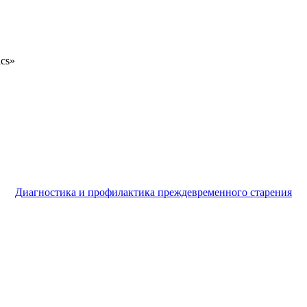
ics»
Диагностика и профилактика преждевременного старения