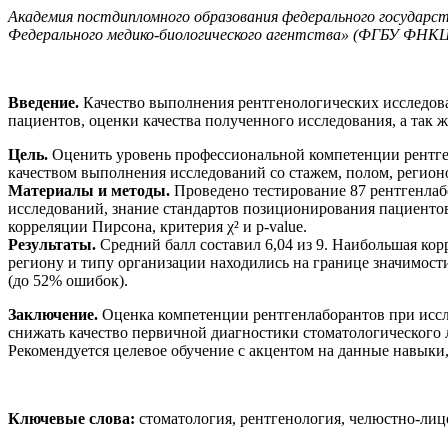
Академия постдипломного образования федерального государс
Федерального медико-биологического агентства» (ФГБУ ФНКЦ
Введение.
Качество выполнения рентгенологических исследов
пациентов, оценки качества полученного исследования, а так
Цель.
Оценить уровень профессиональной компетенции рентге
качеством выполнения исследований со стажем, полом, регио
Материалы и методы.
Проведено тестирование 87 рентгенлаб
исследований, знание стандартов позиционирования пациентов
корреляции Пирсона, критерия χ² и p-value.
Результаты.
Средний балл составил 6,04 из 9. Наибольшая корр
региону и типу организации находились на границе значимост
(до 52% ошибок).
Заключение.
Оценка компетенции рентгенлаборантов при иссл
снижать качество первичной диагностики стоматологического 
Рекомендуется целевое обучение с акцентом на данные навыки
Ключевые слова:
стоматология, рентгенология, челюстно-лице