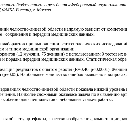
твенного бюджетного учреждения «Федеральный научно-клиниче
 ФМБА России), г. Москва
аний челюстно-лицевой области напрямую зависит от компетен
 же сохранения и передачи медицинских данных.
нлаборантов при выполнении рентгенологических исследований
ном и типом медицинской организации.
орантов (12 мужчин, 75 женщин) с использованием 9 тестовых 
 и порядка передачи медицинских данных. Статистическая обра
еляция результатов с опытом работы (R=0,46; p<0,0001). Женщин
и (p≈0,05). Наибольшее количество ошибок выявлено в вопросах
едованиях челюстно-лицевой области показала низкий уровень 
лечения. Наиболее сложными оказалась задача по выявлению арт
, особенно для специалистов с небольшим стажем работы.
вая область, артефакты, качество изображения, компетенции, к