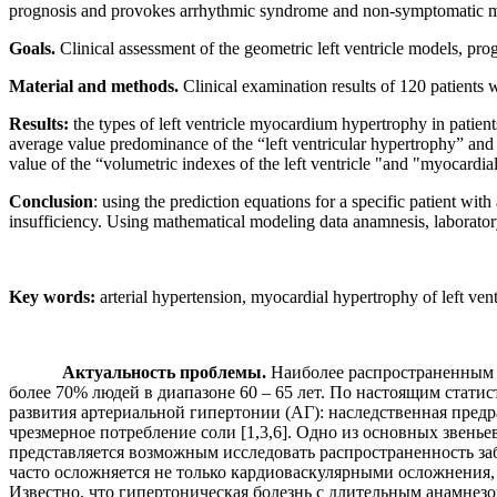
prognosis and provokes arrhythmic syndrome and non-symptomatic m
Goals.
Clinical assessment of the geometric left ventricle models, prog
Material and methods.
Clinical examination results of 120 patients 
Results:
the types of left ventricle myocardium hypertrophy in patients
average value predominance of the “left ventricular hypertrophy” and
value of the “volumetric indexes of the left ventricle "and "myocardial
Conclusion
: using the prediction equations for a specific patient wi
insufficiency. Using mathematical modeling data anamnesis, laborato
Key words:
arterial hypertension, myocardial hypertrophy of left vent
Актуальность проблемы.
Наиболее распространенным з
более 70% людей в диапазоне 60 – 65 лет. По настоящим стати
развития артериальной гипертонии (АГ): наследственная предр
чрезмерное потребление соли [1,3,6]. Одно из основных звень
представляется возможным исследовать распространенность за
часто осложняется не только кардиоваскулярными осложнения, 
Известно, что гипертоническая болезнь с длительным анамнез