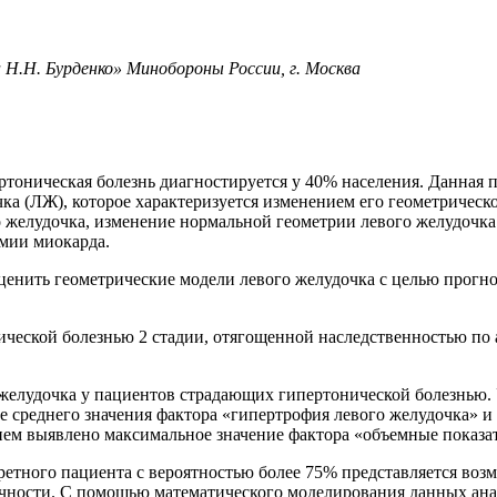
 Н.Н. Бурденко» Минобороны России, г. Москва
ертоническая болезнь диагностируется у 40% населения. Данна
ка (ЛЖ), которое характеризуется изменением его геометрическ
о желудочка, изменение нормальной геометрии левого желудочка
мии миокарда.
ценить геометрические модели левого желудочка с целью прогн
ической болезнью 2 стадии, отягощенной наследственностью по 
желудочка у пациентов страдающих гипертонической болезнью. 
 среднего значения фактора «гипертрофия левого желудочка» и
ем выявлено максимальное значение фактора «объемные показа
етного пациента с вероятностью более 75% представляется во
очности. С помощью математического моделирования данных ана