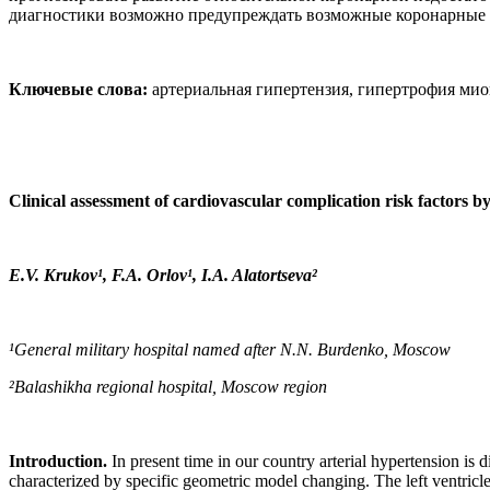
диагностики возможно предупреждать возможные коронарные
Ключевые слова:
артериальная гипертензия, гипертрофия мио
Clinical assessment of cardiovascular complication risk factors 
E.V. Krukov¹, F.A. Orlov¹, I.A. Alatortseva²
¹General military hospital named after N.N. Burdenko, Moscow
²Balashikha regional hospital, Moscow region
Introduction.
In present time in our country arterial hypertension is
characterized by specific geometric model changing. The left ventricle