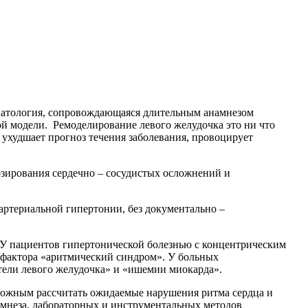
я патология, сопровождающаяся длительным анамнезом
ой модели. Ремоделирование левого желудочка это ни что
 ухудшает прогноз течения заболевания, провоцирует
озирования сердечно – сосудистых осложнений и
артериальной гипертонии, без документально –
У пациентов гипертонической болезнью с концентрическим
 фактора «аритмический синдром». У больных
тели левого желудочка» и «ишемии миокарда».
зможным рассчитать ожидаемые нарушения ритма сердца и
мнеза, лабораторных и инструментальных методов