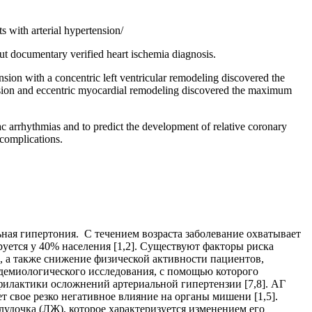
s with arterial hypertension/
ut documentary verified heart ischemia diagnosis.
ension with a concentric left ventricular remodeling discovered the
tension and eccentric myocardial remodeling discovered the maximum
iac arrhythmias and to predict the development of relative coronary
complications.
ная гипертония. С течением возраста заболевание охватывает
руется у 40% населения [1,2]. Существуют факторы риска
, а также снижение физической активности пациентов,
идемиологического исследования, с помощью которого
филактики осложнений артериальной гипертензии [7,8]. АГ
т свое резко негативное влияние на органы мишени [1,5].
удочка (ЛЖ), которое характеризуется изменением его