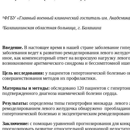
¹ФГБУ «Главный военный клинический госпиталь им. Академика
²Балашихинская областная больница, г. Балашиха
Введение.
В настоящее время в нашей стране заболевание гип
заболевания ведет к развитию ремоделирования левого желудоч
иное, как компенсаторный ответ на возросшую нагрузку левог
возникновение аритмического синдрома и бессимптомной ише
Цель исследования:
у пациентов гипертонической болезнью о
совершенствования методов их профилактики.
Материалы и методы:
обследовано 120 пациентов с гипертон
подтвержденного диагноза ишемической болезни сердца.
Результаты:
определены типы гипертрофии миокарда левого 
ремоделированием левого желудочка обнаружено преобладание
гипертонической болезнью и эксцентрическим ремоделировани
Заключение:
с помощью уравнений прогнозирования для конкр
прогнозировать развитие относительной коронарной недостат