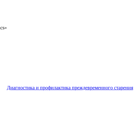
ics»
Диагностика и профилактика преждевременного старения