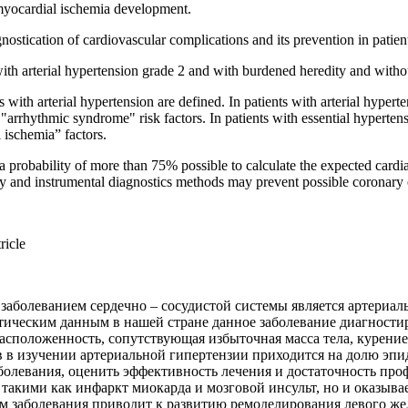
yocardial ischemia development.
nostication of cardiovascular complications and its prevention in patient
with arterial hypertension grade 2 and with burdened heredity and witho
 with arterial hypertension are defined. In patients with arterial hypert
 "arrhythmic syndrome" risk factors. In patients with essential hyper
 ischemia” factors.
th a probability of more than 75% possible to calculate the expected card
ry and instrumental diagnostics methods may prevent possible coronary 
ricle
аболеванием сердечно – сосудистой системы является артериаль
стическим данным в нашей стране данное заболевание диагности
асположенность, сопутствующая избыточная масса тела, курение
ев в изучении артериальной гипертензии приходится на долю эп
болевания, оценить эффективность лечения и достаточность про
такими как инфаркт миокарда и мозговой инсульт, но и оказывае
ом заболевания приводит к развитию ремоделирования левого жел