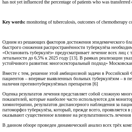
has not yet influenced the percentage of patients who was transferred 
Key words:
monitoring of tuberculosis, outcomes of chemotherapy cour
Одним из решающих факторов достижения эпидемического благо
быстрого снижения распространённости туберкулёза необходим
«Остановить туберкулёз» предусматривает лечение всех лиц с
летальности до 6,5% к 2025 году [13]. В рамках реализации у
устойчивого развития: многосекторальный подход» Московская
Вместе с тем, решение этой амбициозной задачи в Российской
пациентов – впервые выявленных больных туберкулёзом – в пер
наличия противотуберкулёзных препаратов [6]
Оценка результатов лечения представляет собой сложную мног
показателей, которые наиболее часто используются для монитор
химиотерапии, результатов диспансерного наблюдения за паци
патоморфоз туберкулёза, который, прежде всего, проявляется в
оказывают существенное влияние на результативность лечения п
В данном обзоре проведен динамический анализ всех трёх комп