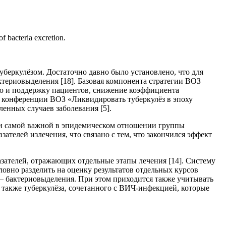
f bacteria excretion.
беркулёзом. Достаточно давно было установлено, что для
териовыделения [18]. Базовая компонента стратегии ВОЗ
тью и поддержку пациентов, снижение коэффициента
ой конференции ВОЗ «Ликвидировать туберкулёз в эпоху
енных случаев заболевания [5].
й и самой важной в эпидемическом отношении группы
телей излечения, что связано с тем, что закончился эффект
зателей, отражающих отдельные этапы лечения [14]. Систему
ловно разделить на оценку результатов отдельных курсов
 – бактериовыделения. При этом приходится также учитывать
 а также туберкулёза, сочетанного с ВИЧ-инфекцией, которые