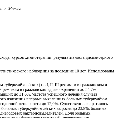
, г. Москва
сходы курсов химиотерапии, результативность диспансерного
атистического наблюдения за последние 10 лет. Использованы
уберкулёза лёгких) по I, II, III режимам в гражданском и
 V режимам в гражданском здравоохранении до 54,7%
бывших до 31,6%. Частота успешного лечения случаев
кого излечения впервые выявленных больных туберкулёзом
огодичной летальности до 12,0%. Существенно сократилось
х больных туберкулёзом лёгких выросла до 23,8%, больных
реднегодовых бактериовыделителей. Доля больных,
я рост доли бактериовыделителей, прекративших