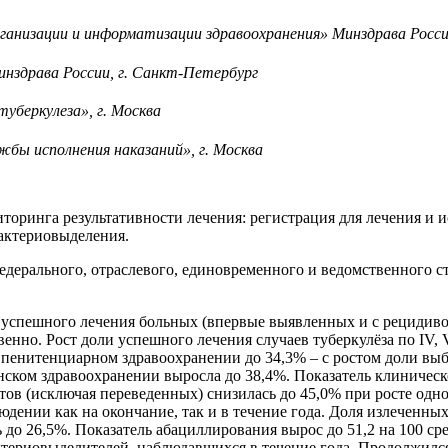
анизации и информатизации здравоохранения» Минздрава России
здрава России, г. Санкт-Петербург
беркулеза», г. Москва
бы исполнения наказаний», г. Москва
оринга результативности лечения: регистрация для лечения и и
актериовыделения.
дерального, отраслевого, единовременного и ведомственного ст
спешного лечения больных (впервые выявленных и с рецидивом т
венно. Рост доли успешного лечения случаев туберкулёза по IV,
 пенитенциарном здравоохранении до 34,3% – с ростом доли вы
нском здравоохранении выросла до 38,4%. Показатель клиничес
тов (исключая переведенных) снизилась до 45,0% при росте одн
дении как на окончание, так и в течение года. Доля излеченны
 до 26,5%. Показатель абациллирования вырос до 51,2 на 100 с
ктериовыделителей, наблюдавшихся в течение года. Продолжилс