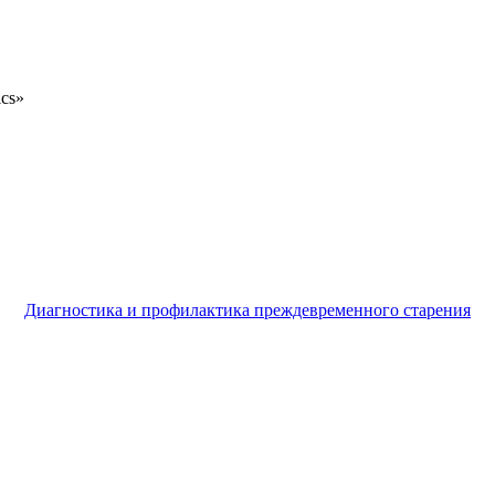
ics»
Диагностика и профилактика преждевременного старения