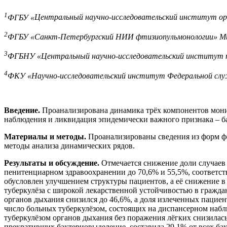
1
ФГБУ «
Центральный научно-исследовательский институт орг
2
ФГБУ «Санкт-Петербургский НИИ фтизиопульмонологии» Мин
3
ФГБНУ «Центральный научно-исследовательский институт ту
4
ФКУ «Научно-исследовательский институт Федеральной служ
Введение.
Проанализирована динамика трёх компонентов монит
наблюдения и ликвидация эпидемически важного признака – б
Материалы и методы.
Проанализированы сведения из форм фе
методы анализа динамических рядов.
Результаты и обсуждение.
Отмечается снижение доли случаев у
пенитенциарном здравоохранении до 70,6% и 55,5%, соответст
обусловлен улучшением структуры пациентов, а её снижение в
туберкулёза с широкой лекарственной устойчивостью в гражда
органов дыхания снизился до 46,6%, а доля излеченных пациен
число больных туберкулёзом, состоящих на диспансерном наблю
туберкулёзом органов дыхания без поражения лёгких снизилась
прекративших бактериовыделение, составила 29,1% от всех ба