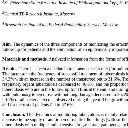
2
St. Petersburg State Research Institute of Phthisiopulmonology, St. 
3
Central TB Research Institute, Moscow
4
Research Institute of the Federal Penitentiary Service, Moscow
Aim.
The dynamics of the three components of monitoring the effective
follow-up for patients and the elimination of an epidemically important 
Materials and methods.
Analyzed information from the forms of offici
Results.
There has been a decline in treatment success rate (for pulmon
The increase in the frequency of successful treatment of tuberculosis i
34.3% with an increase in the number of transferred out to 31.6%. Tre
respiratory organs tuberculosis decreased to 46.6%, and the proportio
tuberculosis who are in the follow-up for TB as at the end, and during
with pulmonary tuberculosis without lung damage decreased to 26.5%. 
29.1% of all bacterial excreta observed during the year. The growth in 
and for the rest of patients fell to 37.6%.
Conclusion.
The dynamics of monitoring tuberculosis is mainly related 
decrease in the supply of anti-tuberculosis first-line drugs (with suffi
tuberculosis with multiple and extensive drug-resistant pathogens, incl