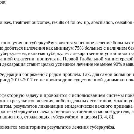
out.
ses, treatment outcomes, results of follow-up, abacillation, cessation o
получия по туберкулёзу является успешное лечение больных ту
о добиться излечения как минимум 75% больных с наличием бак
 туберкулёзом, включая туберкулёз с лекарственной устойчивос
казанной стратегии, принятая на Первой Глобальной министерск
 декларация ставит целью успешное лечение не менее 90% выявл
 Федерации сопряжено с рядом проблем. Так, для самой большо
иод 2010–2017 гг. не происходило существенной динамики показа
офакторную задачу и проводится с использованием системы пока
инга результатов лечения, либо отдельных его этапов, можно ус
ентом, результатов ликвидации эпидемически важного признака
 росте туберкулёза с лекарственной устойчивостью возбудителя,
ациентов, страдающих туберкулёзом, в целом [3, 4, 8].
онентов мониторинга результатов лечения туберкулёза.