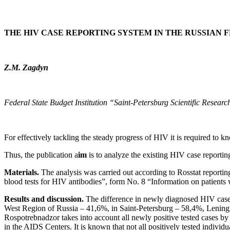
THE HIV CASE REPORTING SYSTEM IN THE RUSSIAN 
Z.M. Zagdyn
Federal State Budget Institution “Saint-Petersburg Scientific Researc
For effectively tackling the steady progress of HIV it is required to
Thus, the publication a
im
is to analyze the existing HIV case report
Materials.
The analysis was carried out according to Rosstat reportin
blood tests for HIV antibodies”, form No. 8 “Information on patients 
Results and discussion.
The difference in newly diagnosed HIV case-
West Region of Russia – 41,6%, in Saint-Petersburg – 58,4%, Leningra
Rospotrebnadzor takes into account all newly positive tested cases by
in the AIDS Centers. It is known that not all positively tested indivi