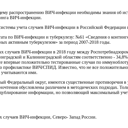
ему распространению ВИЧ-инфекции необходимы знания об ист
ринга ВИЧ-инфекции.
системы учета случаев ВИЧ-инфекции в Российской Федерации 
ата по ВИЧ-инфекции и туберкулезу: №61 «Сведения о континг
ных активным туберкулезом» за период 2007-2018 годы.
х случаев ВИЧ-инфекции в 2018 году между Роспотребнадзором 
нинградской и Калининградской областям соответственно - 34,8
все впервые положительно тестированные случаи по иммуноблот
 по профилактике ВИЧ/СПИД. Известно, что не все положительн
и учитываются ими.
ный Федеральный округ, имеются существенные противоречия в
зночтения обусловлены различием в методических подходах. Т
дублирование информации, но позволяющий максимальный учет
 случаев ВИЧ-инфекции, Северо- Запад России.