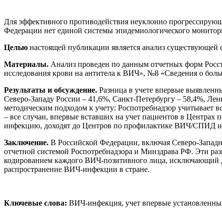
Для эффективного противодействия неуклонно прогрессирующ
Федерации нет единой системы эпидемиологического монито
Целью
настоящей публикации является анализ существующей 
Материалы.
Анализ проведен по данным отчетных форм Росст
исследования крови на антитела к ВИЧ», №8 «Сведения о боль
Результаты и обсуждение.
Разница в учете впервые выявленны
Северо-Западу России – 41,6%, Санкт-Петербургу – 58,4%, Ле
методическим подходом к учету: Роспотребнадзор учитывает 
– все случаи, впервые вставших на учет пациентов в Центрах
инфекцию, доходят до Центров по профилактике ВИЧ/СПИД 
Заключение.
В Российской Федерации, включая Северо-Запад
отчетной системой Роспотребнадзора и Минздрава РФ. Эти ра
кодированием каждого ВИЧ-позитивного лица, исключающий 
распространение ВИЧ-инфекции в стране.
Ключевые слова:
ВИЧ-инфекция, учет впервые установленных