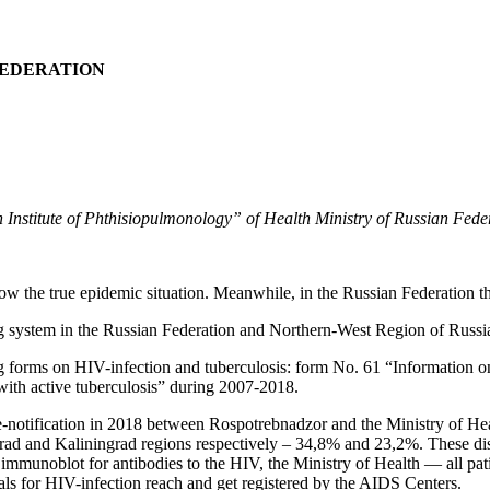
FEDERATION
h Institute of Phthisiopulmonology” of Health Ministry of Russian Fede
 know the true epidemic situation. Meanwhile, in the Russian Federation 
ing system in the Russian Federation and Northern-West Region of Russi
g forms on HIV-infection and tuberculosis: form No. 61 “Information on
with active tuberculosis” during 2007-2018.
notification in 2018 between Rospotrebnadzor and the Ministry of Heal
d and Kaliningrad regions respectively – 34,8% and 23,2%. These discre
 immunoblot for antibodies to the HIV, the Ministry of Health — all pat
duals for HIV-infection reach and get registered by the AIDS Centers.