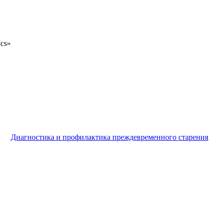
ics»
Диагностика и профилактика преждевременного старения