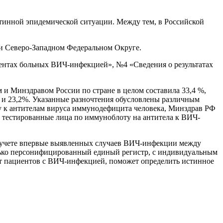
инной эпидемической ситуации. Между тем, в Российской
и Северо-Западном Федеральном Округе.
ентах больных ВИЧ-инфекцией», №4 «Сведения о результатах
и Минздравом России по стране в целом составила 33,4 %,
% и 23,2%. Указанные разночтения обусловлены различным
у к антителам вируса иммунодефицита человека, Минздрав РФ
о тестированные лица по иммуноблоту на антитела к ВИЧ-
 учете впервые выявленных случаев ВИЧ-инфекции между
олько персонифицированный единый регистр, с индивидуальным
 пациентов с ВИЧ-инфекцией, поможет определить истинное