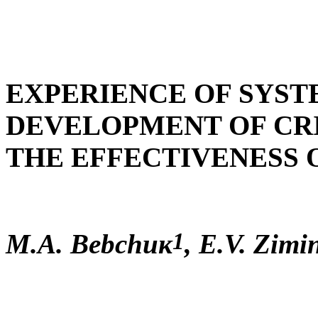
EXPERIENCE OF SYST
DEVELOPMENT OF CRI
THE EFFECTIVENESS 
1
М
.А
.
Bebchuк
,
E.V. Zimi