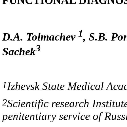
FUNCTIONAL DIAGNO
1
D.A. Tolmachev
, S.B. P
3
Sachek
1
Izhevsk State Medical Aca
2
Scientific research Institu
penitentiary service of Russ