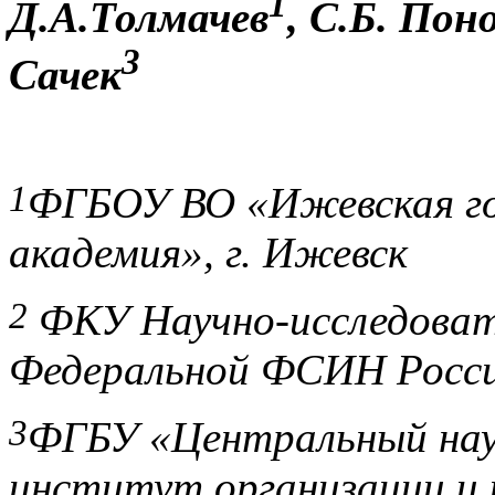
1
Д.А.Толмачев
, С.Б. Пон
3
Сачек
1
ФГБОУ ВО «Ижевская го
академия», г. Ижевск
2
ФКУ Научно-исследова
Федеральной ФСИН Росс
3
ФГБУ «Центральный нау
институт организации и