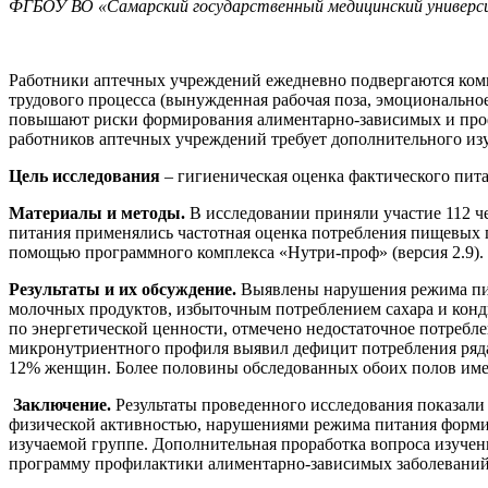
ФГБОУ ВО «Самарский государственный медицинский универси
Работники аптечных учреждений ежедневно подвергаются ком
трудового процесса (вынужденная рабочая поза, эмоциональн
повышают риски формирования алиментарно-зависимых и профе
работников аптечных учреждений требует дополнительного изу
Цель исследования
– гигиеническая оценка фактического пит
Материалы и методы.
В исследовании приняли участие 112 че
питания применялись частотная оценка потребления пищевых п
помощью программного комплекса «Нутри-проф» (версия 2.9). 
Результаты и их обсуждение.
Выявлены нарушения режима пита
молочных продуктов, избыточным потреблением сахара и конд
по энергетической ценности, отмечено недостаточное потребл
микронутриентного профиля выявил дефицит потребления ряд
12% женщин. Более половины обследованных обоих полов име
Заключение.
Результаты проведенного исследования показали
физической активностью, нарушениями режима питания формир
изучаемой группе. Дополнительная проработка вопроса изуче
программу профилактики алиментарно-зависимых заболевани