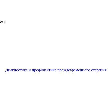
ics»
Диагностика и профилактика преждевременного старения