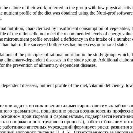
the nature of their work, referred to the group with low physical activi
e nutrient profile of the diet was obtained using the Nutri-prof softw
.
actual nutrition, characterized by insufficient consumption of vegetables
le of the rations did not meet the recommended levels of energy value, t
the micronutrient profile revealed a deficiency in the intake of a numbe
an half of the surveyed both sexes had an excess nutritional status.
tions of the principles of rational nutrition in the study group, which, 
g alimentary-dependent diseases in the study group. Additional elaborati
for the prevention of alimentary-dependent diseases.
y-dependent diseases, nutrient profile of the diet, vitamin deficiency, lo
е приводит к возникновению алиментарно-зависимых заболеван
нного травматизма, повышению риска возникновения профессио
 основном провизорами и фармацевтами, подвергается негативн
ть и напряженность трудового процесса), работа с большим по
сте работников аптечных учреждений формирует риски развития 
озиций здорового питания [3, 4, 5]. Ответственность за здоро