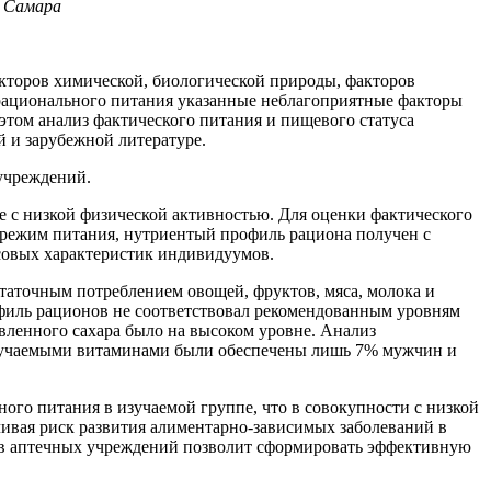
. Самара
торов химической, биологической природы, факторов
 рационального питания указанные неблагоприятные факторы
том анализ фактического питания и пищевого статуса
 и зарубежной литературе.
учреждений.
пе с низкой физической активностью. Для оценки фактического
 режим питания, нутриентый профиль рациона получен с
есовых характеристик индивидуумов.
таточным потреблением овощей, фруктов, мяса, молока и
филь рационов не соответствовал рекомендованным уровням
вленного сахара было на высоком уровне. Анализ
 изучаемыми витаминами были обеспечены лишь 7% мужчин и
го питания в изучаемой группе, что в совокупности с низкой
вая риск развития алиментарно-зависимых заболеваний в
ков аптечных учреждений позволит сформировать эффективную