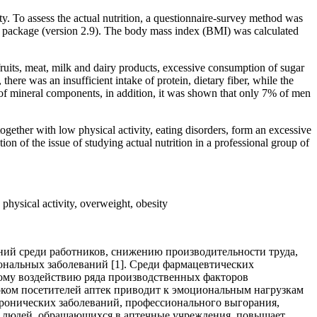
ty. To assess the actual nutrition, a questionnaire-survey method was
are package (version 2.9). The body mass index (BMI) was calculated
, fruits, meat, milk and dairy products, excessive consumption of sugar
here was an insufficient intake of protein, dietary fiber, while the
r of mineral components, in addition, it was shown that only 7% of men
together with low physical activity, eating disorders, form an excessive
on of the issue of studying actual nutrition in a professional group of
w physical activity, overweight, obesity
ий среди работников, снижению производительности труда,
нальных заболеваний [1]. Среди фармацевтических
ому воздействию ряда производственных факторов
током посетителей аптек приводит к эмоциональным нагрузкам
хронических заболеваний, профессионального выгорания,
вье людей, обращающихся в аптечные учреждения, повышает