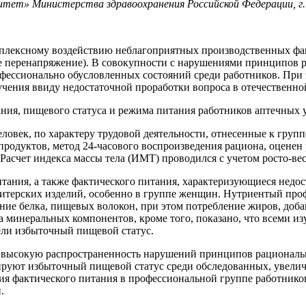
тет» Министерства здравоохранения Российской Федерации, г
плексному воздействию неблагоприятных производственных фак
ое перенапряжение). В совокупности с нарушениями принципов
ссионально обусловленных состояний среди работников. При э
чения ввиду недостаточной проработки вопроса в отечественной
ания, пищевого статуса и режима питания работников аптечных 
ловек, по характеру трудовой деятельности, отнесенные к груп
родуктов, метод 24-часового воспроизведения рациона, оценен
Расчет индекса массы тела (ИМТ) проводился с учетом росто-в
ния, а также фактического питания, характеризующиеся недос
итерских изделий, особенно в группе женщин. Нутриентый про
ение белка, пищевых волокон, при этом потребление жиров, доба
а минеральных компонентов, кроме того, показано, что всеми
ли избыточный пищевой статус.
 высокую распространенность нарушений принципов рационально
уют избыточный пищевой статус среди обследованных, увеличи
ния фактического питания в профессиональной группе работни
й.