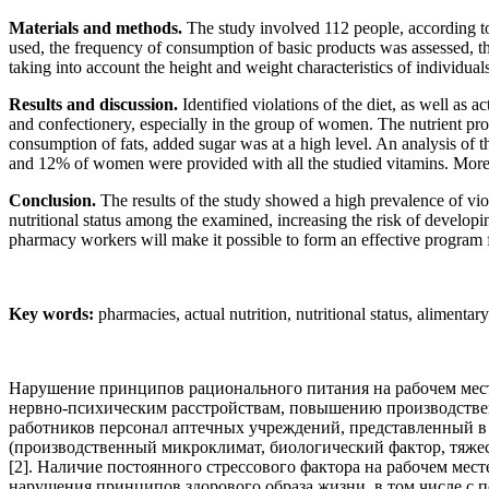
Materials and methods.
The study involved 112 people, according to 
used, the frequency of consumption of basic products was assessed, th
taking into account the height and weight characteristics of individuals
Results and discussion.
Identified violations of the diet, as well as 
and confectionery, especially in the group of women. The nutrient profi
consumption of fats, added sugar was at a high level. An analysis of 
and 12% of women were provided with all the studied vitamins. More th
Conclusion.
The results of the study showed a high prevalence of viola
nutritional status among the examined, increasing the risk of developin
pharmacy workers will make it possible to form an effective program 
Key words:
pharmacies, actual nutrition, nutritional status, alimentar
Нарушение принципов рационального питания на рабочем мест
нервно-психическим расстройствам, повышению производстве
работников персонал аптечных учреждений, представленный в
(производственный микроклимат, биологический фактор, тяжес
[2]. Наличие постоянного стрессового фактора на рабочем ме
нарушения принципов здорового образа жизни, в том числе с п