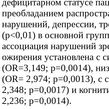
дефицитарном статусе па
преобладанием распростр
нарушений, депрессии, т
(p<0,01) в основной груп
ассоциация нарушений зр
ожирения установлена с 
(OR=3,149; p=0,0014), ни
(OR= 2,974; p=0,0013), с
2,348; p=0,0017) и когн
2,236; p=0,0014).