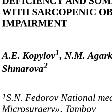
DEFICIENCY AND SOMA
WITH SARCOPENIC OB
IMPAIRMENT
1
A.E. Kopylov
, N.M. Agar
2
Shmarova
1
S.N. Fedorov National me
Microsurgery»,
Tambov