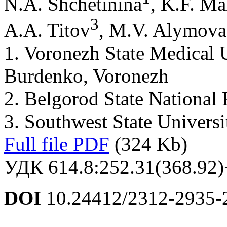
N.A. Shchetinina
, K.F. M
3
A.A. Titov
, M.V. Alymova
1. Voronezh State Medical 
Burdenko, Voronezh
2. Belgorod State National 
3. Southwest State Universi
Full file PDF
(324 Kb)
УДК 614.8:252.31(368.92)
DOI
10.24412/2312-2935-