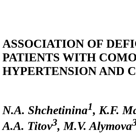
ASSOCIATION OF DEFI
PATIENTS WITH COMO
HYPERTENSION AND 
1
N.A. Shchetinina
, K.F. 
3
A.A. Titov
, M.V. Alymova