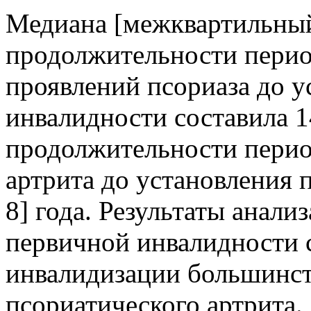
Медиана [межквартильный
продолжительности перио
проявлений псориаза до 
инвалидности составила 1
продолжительности период
артрита до установления 
8] года. Результаты анали
первичной инвалидности 
инвалидизации большинст
псориатического артрита.