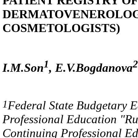
PATIENT REGISTRY OF
DERMATOVENEROLOG
COSMETOLOGISTS)
1
2
I.M.Son
, E.V.Bogdanova
1
Federal State Budgetary Ed
Professional Education "R
Continuing Professional Edu