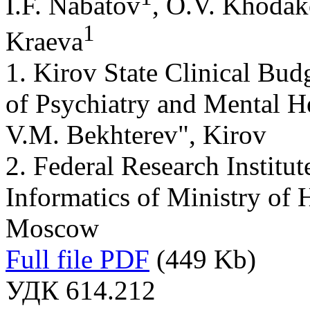
I.F. Nabatov
, O.V. Khoda
1
Kraeva
1. Kirov State Clinical Budg
of Psychiatry and Mental H
V.M. Bekhterev", Kirov
2. Federal Research Institu
Informatics of Ministry of 
Moscow
Full file PDF
(449 Kb)
УДК 614.212