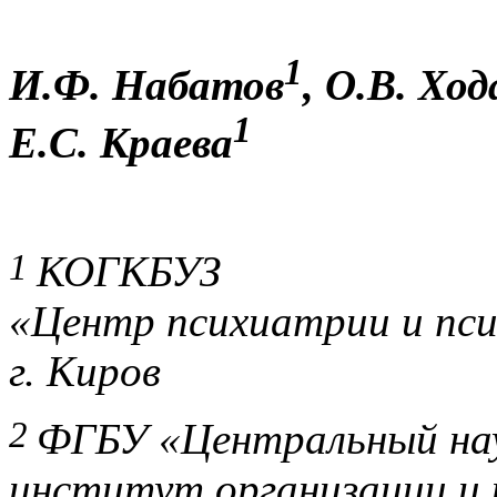
1
И.Ф. Набатов
, О.В. Хо
1
Е.С. Краева
1
КОГКБУЗ
«Центр психиатрии и псих
г. Киров
2
ФГБУ «Центральный нау
институт организации и