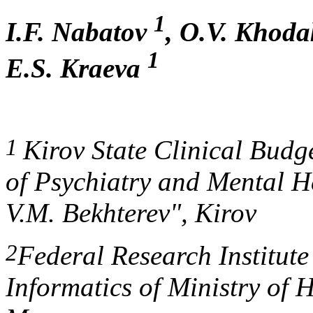
1
I.F. Nabatov
, O.V. Khod
1
E.S. Kraeva
1
Kirov State Clinical Budge
of Psychiatry and Mental H
V.M. Bekhterev", Kirov
2
Federal Research Institut
Informatics of Ministry of 