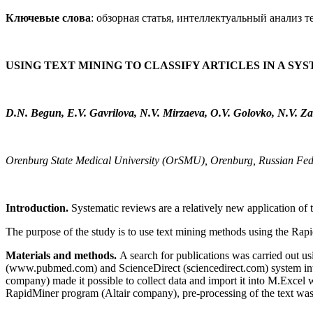
Ключевые слова
: обзорная статья, интеллектуальный анализ 
USING TEXT MINING TO CLASSIFY ARTICLES IN A SY
D.N. Begun, E.V. Gavrilova, N.V. Mirzaeva, O.V. Golovko, N.V. Z
Orenburg State Medical University (OrSMU), Orenburg, Russian Fed
Introduction.
Systematic reviews are a relatively new application of 
The purpose of the study is to use text mining methods using the Rapi
Materials and methods.
A search for publications was carried out
(www.pubmed.com) and ScienceDirect (sciencedirect.com) system inter
company) made it possible to collect data and import it into M.Excel w
RapidMiner program (Altair company), pre-processing of the text was 