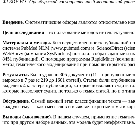
ФГБОУ ВО "Оренбургский государственный медицинский униве
Введение.
Систематические обзоры являются относительно нов
Цель исследования
– использование методов интеллектуальног
Материалы и методы.
Был осуществлен поиск публикаций по к
системы PubMed NLM (www.pubmed.com) и ScienceDirect (science
WebHarvy (компания SysNucleus) позволил собрать данные и импо
8451 публикаций. С помощью программы RapidMiner (компания 
метод тематического моделирования при помощи скрытого расп
Результаты.
Было удалено 305 документа (11 – пропущенные зна
выросло в 7 раз (с 219 до 1601 статей). Статьи были опублико
выделить 4 кластера публикаций, которые позволяют судить то
которые позволяют судить не только о темах статей, но и о ти
Обсуждение
. Самый важный этап классификации текста — выб
каждую тему — как смесь слов и выявляет скрытые темы в кор
Выводы (заключение).
В нашем случаем, применение тематичес
что при другом наборе данных, эта модель будет неэффективна.