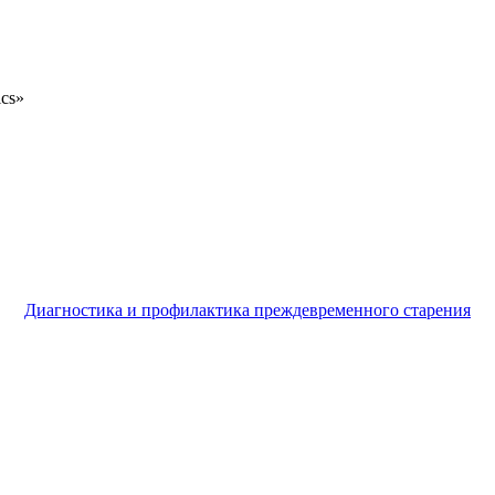
ics»
Диагностика и профилактика преждевременного старения