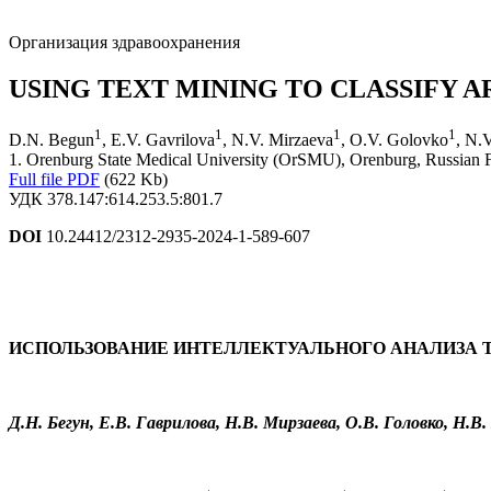
Организация здравоохранения
USING TEXT MINING TO CLASSIFY A
1
1
1
1
D.N. Begun
, E.V. Gavrilova
, N.V. Mirzaeva
, O.V. Golovko
, N.
1. Orenburg State Medical University (OrSMU), Orenburg, Russian 
Full file PDF
(622 Kb)
УДК 378.147:614.253.5:801.7
DOI
10.24412/2312-2935-2024-1-589-607
ИСПОЛЬЗОВАНИЕ ИНТЕЛЛЕКТУАЛЬНОГО АНАЛИЗА 
Д.Н. Бегун, Е.В. Гаврилова, Н.В. Мирзаева, О.В. Головко, Н.В