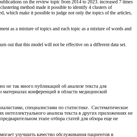
lications on the review topic from 2014 to 2023. increased 7 times
clustering method made it possible to identify 4 clusters of
d, which make it possible to judge not only the topics of the articles,
cument as a mixture of topics and each topic as a mixture of words and
n out that this model will not be effective on a different data set.
но не так много публикаций об анализе текста для
и материалах конференций в области медицинской
циалистами, специалистами по статистике. Систематические
х интеллектуального анализа текста в других приложениях не
предварительном этапе отбора статей для обзора еще не
могает улучшить качество обслуживания пациентов в