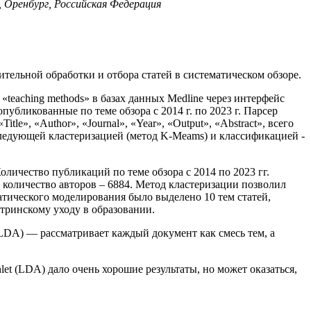
 Оренбург, Российская Федерация
тельной обработки и отбора статей в систематическом обзоре.
teaching methods» в базах данных Medline через интерфейс
убликованные по теме обзора с 2014 г. по 2023 г. Парсер
e», «Author», «Journal», «Year», «Output», «Abstract», всего
следующей кластеризацией (метод K-Meams) и классификацией -
оличество публикаций по теме обзора с 2014 по 2023 гг.
ее количество авторов – 6884. Метод кластеризации позволил
атического моделирования было выделено 10 тем статей,
стринскому уходу в образовании.
DA) — рассматривает каждый документ как смесь тем, а
t (LDA) дало очень хорошие результаты, но может оказаться,