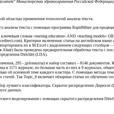
рситет" Министерства здравоохранения Российской Федерации,
ой областью применения технологий анализа текста.
о анализа текста с помощью программы RapidMiner для предвари
лючевым словам «nursing education» AND «teaching models» OR «
direct.com). Критерии включения: статьи на английском языке оп
ртировать их в M.Excel с выделением следующих столбцов – «Titl
Altair) была проведена предварительная обработка текста с по
ределения Dirichlet (LDA).
чения, 295 - дубликаты) и набор составил – 8146 документов. К
ваны в 1171 журнале, но большая часть из них в 9 журналах, общ
лько об основной теме каждого кластера. С помощью метода тем
пах статей. Так Topic_6 включает обзорные статьи по обучению се
ор лучшего классификатора. Скрытое распределение Дирихле (L
пусе данных.
кого моделирования с помощью скрытого распределения Dirichle