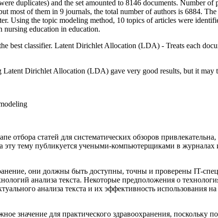
re duplicates) and the set amounted to 8146 documents. Number of pub
but most of them in 9 journals, the total number of authors is 6884. The 
er. Using the topic modeling method, 10 topics of articles were identifie
on nursing education in education.
 the best classifier. Latent Dirichlet Allocation (LDA) - Treats each do
Latent Dirichlet Allocation (LDA) gave very good results, but it may tur
 modeling
пе отбора статей для систематических обзоров привлекательна, 
а эту тему публикуется учеными-компьютерщиками в журналах 
ранение, они должны быть доступны, точны и проверены IT-спе
нологий анализа текста. Некоторые предположения о технология
туального анализа текста и их эффективность использования на 
ое значение для практического здравоохранения, поскольку по