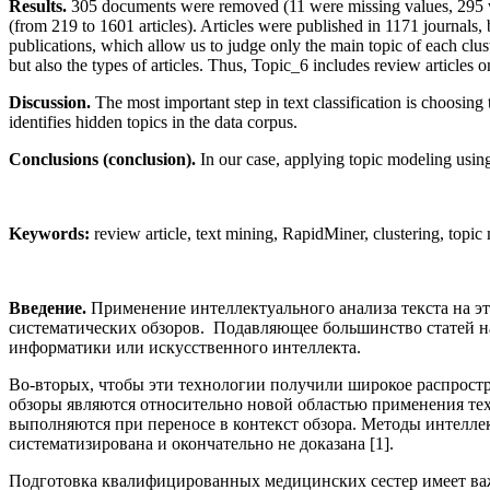
Results.
305 documents were removed (11 were missing values, 295 we
(from 219 to 1601 articles). Articles were published in 1171 journals, 
publications, which allow us to judge only the main topic of each clust
but also the types of articles. Thus, Topic_6 includes review articles 
Discussion.
The most important step in text classification is choosing
identifies hidden topics in the data corpus.
Conclusions (conclusion).
In our case, applying topic modeling using 
Keywords:
review article, text mining, RapidMiner, clustering, topic
Введение.
Применение интеллектуального анализа текста на эта
систематических обзоров. Подавляющее большинство статей н
информатики или искусственного интеллекта.
Во-вторых, чтобы эти технологии получили широкое распрост
обзоры являются относительно новой областью применения тех
выполняются при переносе в контекст обзора. Методы интеллек
систематизирована и окончательно не доказана [1].
Подготовка квалифицированных медицинских сестер имеет важн