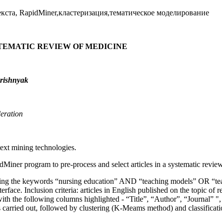
текста, RapidMiner,кластеризация,тематическое моделирование
STEMATIC REVIEW OF MEDICINE
arishnyak
eration
text mining technologies.
dMiner program to pre-process and select articles in a systematic review
 using the keywords “nursing education” AND “teaching models” OR “
face. Inclusion criteria: articles in English published on the topic 
ith the following columns highlighted - “Title”, “Author”, “Journal” ",
carried out, followed by clustering (K-Meams method) and classificatio