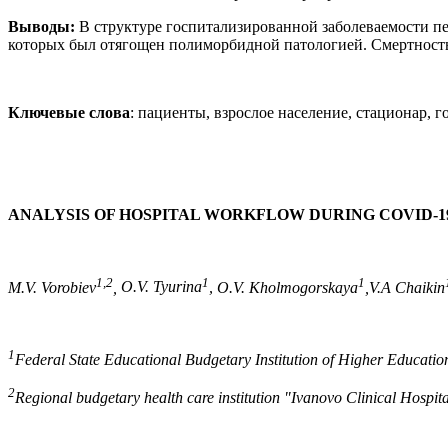
Выводы:
В структуре госпитализированной заболеваемости пе
которых был отягощен полиморбидной патологией. Смертност
Ключевые слова
: пациенты, взрослое население, стационар, 
ANALYSIS OF HOSPITAL WORKFLOW DURING COVID-1
1,2
1
1
M.V. Vorobiev
,
O.V. Tyurina
,
O.V. Kholmogorskaya
,V.A Chaikin
1
Federal State Educational Budgetary Institution of Higher Educatio
2
Regional budgetary health care institution "Ivanovo Clinical Hospi