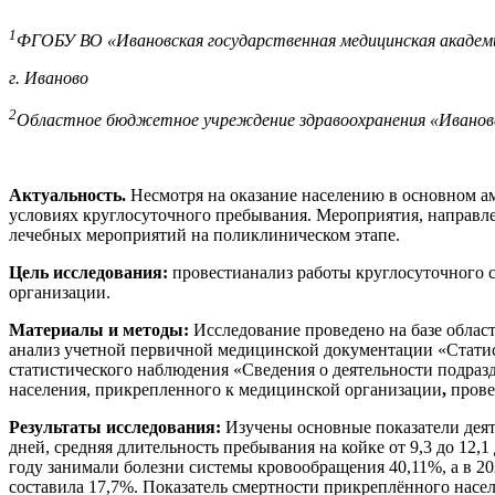
1
ФГОБУ ВО «Ивановская государственная медицинская академи
г. Иваново
2
Областное бюджетное учреждение здравоохранения «Ивановск
Актуальность.
Несмотря на оказание населению в основном а
условиях круглосуточного пребывания. Мероприятия, направл
лечебных мероприятий на поликлиническом этапе.
Цель исследования:
провестианализ работы круглосуточного 
организации.
Материалы и методы:
Исследование проведено на базе облас
анализ учетной первичной медицинской документации «Статис
статистического наблюдения «Сведения о деятельности подра
населения, прикрепленного к медицинской организации
,
прове
Результаты исследования:
Изучены основные показатели деяте
дней, средняя длительность пребывания на койке от 9,3 до 12,1
году занимали болезни системы кровообращения 40,11%, а в 20
составила 17,7%. Показатель смертности прикреплённого насел