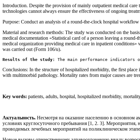
Introduction. Despite the provision of mainly outpatient medical care to
technologies cannot always ensure the effectiveness of ongoing treatm
Purpose: Conduct an analysis of a round-the-clock hospital workflow 
Material and research methods: The study was conducted on the basis 
medical documentation «Statistical card of a person leaving a round-th
medical organization providing medical care in inpatient conditions» w
was carried out (Form 106/u).
Results of the study:
 The main performance indicators o
Conclusions: In the structure of hospitalized morbidity, the first plac
with multimorbid pathology. Mortality rates from major causes are t
Key words:
patients, adults, hospital, hospitalized morbidity, mortalit
Актуальность.
Несмотря на оказание населению в основном а
условиях круглосуточного пребывания [1, 2. 3]. Мероприятия
проводимых лечебных мероприятий на поликлиническом этапе 
Новые вызовы отечественному здравоохранению ввиду возросш