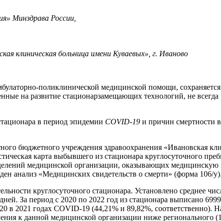
я» Минздрава России,
ая клиническая больница имени Куваевых», г. Иваново
мбулаторно-поликлинической медицинской помощи, сохраняется
енные на развитие стационарзамещающих технологий, не всегда
стационара в период эпидемии
COVID
-19
и причин смертности в
тного бюджетного учреждения здравоохранения «Ивановская кли
тическая карта выбывшего из стационара круглосуточного пре
зделений медицинской организации, оказывающих медицинскую 
ден анализ «Медицинских свидетельств о смерти» (форма 106/у)
льности круглосуточного стационара. Установлено среднее число
 дней. За период с 2020 по 2022 год из стационара выписано 699
20 в 2021 годах COVID-19 (44,21% и 89,82%, соответственно). Н
ения к данной медицинской организации ниже регионального (13,