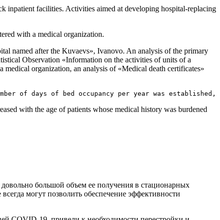
k inpatient facilities. Activities aimed at developing hospital-replacing
ered with a medical organization.
pital named after the Kuvaevs», Ivanovo. An analysis of the primary
stical Observation «Information on the activities of units of a
a medical organization, an analysis of «Medical death certificates»
mber of days of bed occupancy per year was established, 
increased with the age of patients whose medical history was burdened
 довольно большой объем ее получения в стационарных
е всегда могут позволить обеспечение эффективности
ией COVID-19, привели к необходимости перестройки и