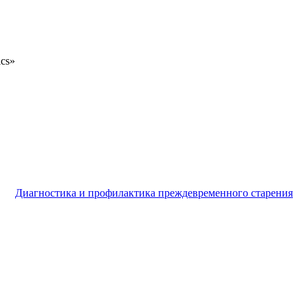
ics»
Диагностика и профилактика преждевременного старения