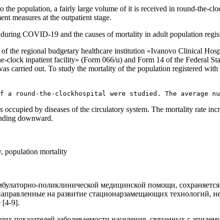
 the population, a fairly large volume of it is received in round-the-cloc
ent measures at the outpatient stage.
during COVID-19 and the causes of mortality in adult population regist
of the regional budgetary healthcare institution «Ivanovo Clinical Hos
e-clock inpatient facility» (Form 066/u) and Form 14 of the Federal Stati
as carried out. To study the mortality of the population registered with 
f a round-the-clockhospital were studied. The average nu
e is occupied by diseases of the circulatory system. The mortality rate 
rending downward.
y, population mortality
мбулаторно-поликлинической медицинской помощи, сохраняется
, направленные на развитие стационарзамещающих технологий, н
[4-9].
их показателей заболеваемости населения, связанных с эпидем