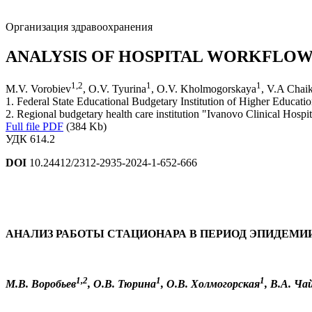
Организация здравоохранения
ANALYSIS OF HOSPITAL WORKFLOW 
1
,
2
1
1
M.V. Vorobiev
, O.V. Tyurina
, O.V. Kholmogorskaya
, V.A Chai
1. Federal State Educational Budgetary Institution of Higher Educat
2. Regional budgetary health care institution "Ivanovo Clinical Hosp
Full file PDF
(384 Kb)
УДК 614.2
DOI
10.24412/2312-2935-2024-1-652-666
АНАЛИЗ РАБОТЫ СТАЦИОНАРА В ПЕРИОД ЭПИДЕМИ
1,2
1
1
М.В. Воробьев
, О.В. Тюрина
, О.В. Холмогорская
, В.А. Ча