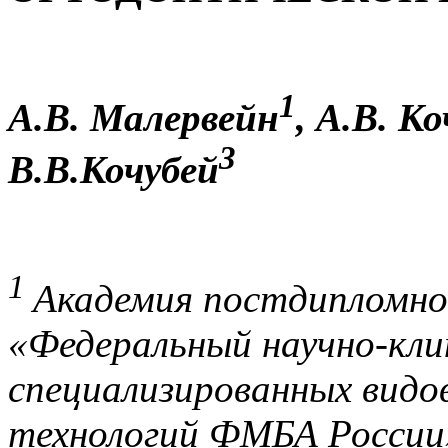
1
А.В. Малервейн
, А.В. К
3
В.В.Кочубей
1
Академия постдипломно
«Федеральный научно-кли
специализированных видо
технологий ФМБА России