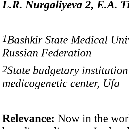
L.R. Nurgaliyeva 2, E.A. T
1
Bashkir State Medical Univ
Russian Federation
2
State budgetary institutio
medicogenetic center, Ufa
Relevance:
Now in the worl