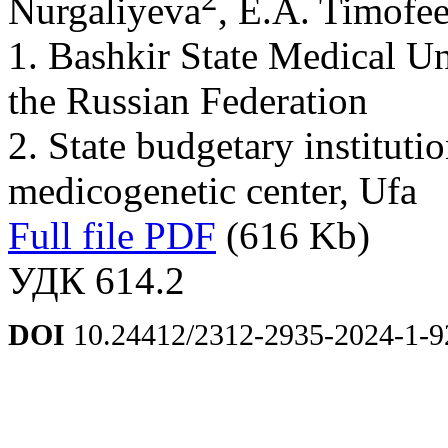
Nurgaliyeva
, E.A. Timofe
1. Bashkir State Medical Un
the Russian Federation
2. State budgetary instituti
medicogenetic center, Ufa
Full file PDF
(616 Kb)
УДК 614.2
DOI
10.24412/2312-2935-2024-1-9