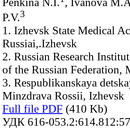
Penkina N.I.
, Ivanova M.A
3
P.V.
1. Izhevsk State Medical A
Russiai,.Izhevsk
2. Russian Research Institut
of the Russian Federation,
3. Respublikanskaya detskay
Minzdrava Rossii, Izhevsk
Full file PDF
(410 Kb)
УДК 616-053.2:614.812:57