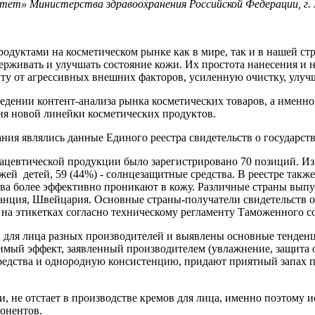
тет» Министерства здравоохранения Российской Федерации, г.
дуктами на косметическом рынке как в мире, так и в нашей стр
ддерживать и улучшать состояние кожи. Их простота нанесения 
иту от агрессивных внешних факторов, усиленную очистку, улуч
едении контент-анализа рынка косметических товаров, а именно
ия новой линейки косметических продуктов.
ия являлись данные Единого реестра свидетельств о государстве
ацевтической продукции было зарегистрировано 70 позиций. Из 
 кожей детей, 59 (44%) - солнцезащитные средства. В реестре так
тва более эффективно проникают в кожу. Различные страны выпу
ранция, Швейцария. Основные страны-получатели свидетельств о
 на этикетках согласно техническому регламенту Таможенного с
для лица разных производителей и выявлены основные тенденц
димый эффект, заявленный производителем (увлажнение, защита о
редства и однородную консистенцию, придают приятный запах п
, не отстает в производстве кремов для лица, именно поэтому ис
онентов.