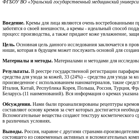
ФГБОУ ВО «Уральский государственный медицинский универси
Введение.
Кремы для лица являются очень востребованными про
заботятся о своей внешности, а кремы - идеальный способ по
процесс производства, а также придают коже увлажнение, защ
Цель.
Основная цель данного исследования заключается в пров
ниши, которая в будущем может послужить основой для создан
Материалы и методы.
Материалами и методами для исследован
Результаты.
В реестре государственной регистрации парафарм
средства для ухода за кожей, 33 (24%) – средства для ухода за
произведенное с использованием наноматериалов, такие средс
Италия, Китай, Республика Корея, Польша, Россия, Турция, Ф
Беларусь (11 наименований). Вся информация о кремах указана
Обсуждения.
Нами были проанализированы рецептуры кремов 
составляют основу кремов за счет которых достигается необхо
Вспомогательные вещества создают текстуру косметического с
в различных условиях.
Выводы.
Россия, наравне с другими странами-производителями
состоящего из современных активных и вспомогательных комп