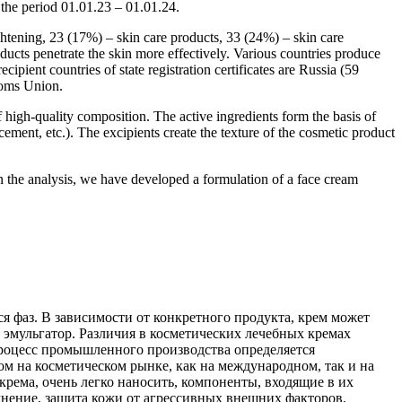
n the period 01.01.23 – 01.01.24.
ightening, 23 (17%) – skin care products, 33 (24%) – skin care
ducts penetrate the skin more effectively. Various countries produce
pient countries of state registration certificates are Russia (59
stoms Union.
 high-quality composition. The active ingredients form the basis of
ment, etc.). The excipients create the texture of the cosmetic product
n the analysis, we have developed a formulation of a face cream
 фаз. В зависимости от конкретного продукта, крем может
я эмульгатор. Различия в косметических лечебных кремах
Процесс промышленного производства определяется
м на косметическом рынке, как на международном, так и на
к крема, очень легко наносить, компоненты, входящие в их
жнение, защита кожи от агрессивных внешних факторов,