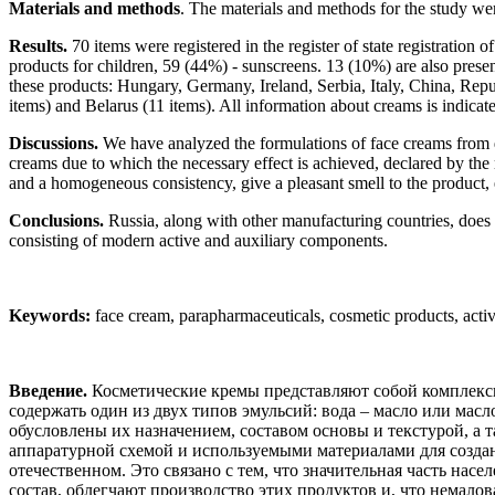
Materials and methods
. The materials and methods for the study wer
Results.
70 items were registered in the register of state registration
products for children, 59 (44%) - sunscreens. 13 (10%) are also presen
these products: Hungary, Germany, Ireland, Serbia, Italy, China, Repub
items) and Belarus (11 items). All information about creams is indicat
Discussions.
We have analyzed the formulations of face creams from dif
creams due to which the necessary effect is achieved, declared by the
and a homogeneous consistency, give a pleasant smell to the product, e
Conclusions.
Russia, along with other manufacturing countries, does 
consisting of modern active and auxiliary components.
Keywords:
face cream, parapharmaceuticals, cosmetic products, activ
Введение.
Косметические кремы представляют собой комплекс
содержать один из двух типов эмульсий: вода – масло или мас
обусловлены их назначением, составом основы и текстурой, 
аппаратурной схемой и используемыми материалами для создан
отечественном. Это связано с тем, что значительная часть насе
состав, облегчают производство этих продуктов и, что немал