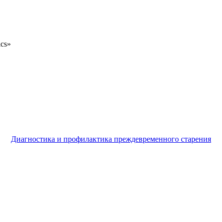
ics»
Диагностика и профилактика преждевременного старения