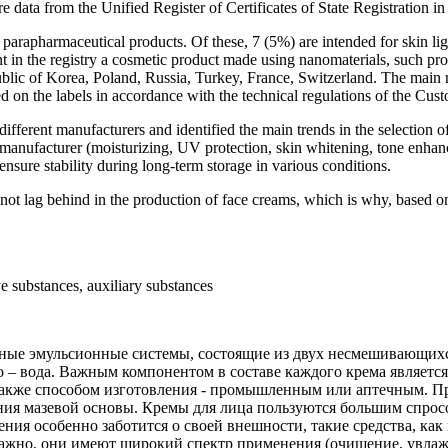
e data from the Unified Register of Certificates of State Registration i
 of parapharmaceutical products. Of these, 7 (5%) are intended for skin l
t in the registry a cosmetic product made using nanomaterials, such pro
lic of Korea, Poland, Russia, Turkey, France, Switzerland. The main reci
ed on the labels in accordance with the technical regulations of the Cu
ferent manufacturers and identified the main trends in the selection of
 manufacturer (moisturizing, UV protection, skin whitening, tone enhance
nsure stability during long-term storage in various conditions.
not lag behind in the production of face creams, which is why, based o
e substances, auxiliary substances
ные эмульсионные системы, состоящие из двух несмешивающихся
ло – вода. Важным компонентом в составе каждого крема являетс
а также способом изготовления - промышленным или аптечным. 
ия мазевой основы. Кремы для лица пользуются большим спросо
ления особенно заботится о своей внешности, такие средства, ка
оважно, они имеют широкий спектр применения (очищение, увла