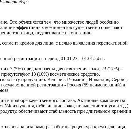
 Екатеринбург
ане. Это объясняется тем, что множество людей особенно
и наличие эффективных компонентов существенно облегчают
шение тона лица, подтягивание и тонизацию.
, сегмент кремов для лица, с целью выявления перспективной
нной регистрации в период 01.01.23 – 01.01.24 гг.
них 7 (5%) предназначены для осветления кожи, 23 (17%) –
же присутствуют 13 (10%) косметическое средство,
скают эту продукцию: Венгрия, Германия, Ирландия, Сербия,
 государственной регистрации - Россия (59 наименований) и
оюза.
ии в подборе качественного состава. Активные компоненты
т УФ излучения, отбеливание кожи, повышение тонуса и т.д.).
родукту, обеспечивают стабильность при длительном хранении
ходя из анализа нами разработана рецептура крема для лица,