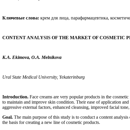
Ключевые слова:
крем для лица, парафармацевтика, косметич
CONTENT ANALYSIS OF THE MARKET OF COSMETIC 
K.A. Ekimova, O.A. Melnikova
Ural State Medical University, Yekaterinburg
Introduction.
Face creams are very popular products in the cosmetic 
to maintain and improve skin condition. Their ease of application and t
aggressive external factors, enhanced cleansing, improved facial tone,
Goal.
The main purpose of this study is to conduct a content analysis o
the basis for creating a new line of cosmetic products.