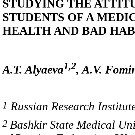
STUDYING THE ATTIT
STUDENTS OF A MEDI
HEALTH AND BAD HAB
1,2
A.T. Alyaeva
, A.V. Fomi
1
Russian Research Institut
2
Bashkir State Medical Univ