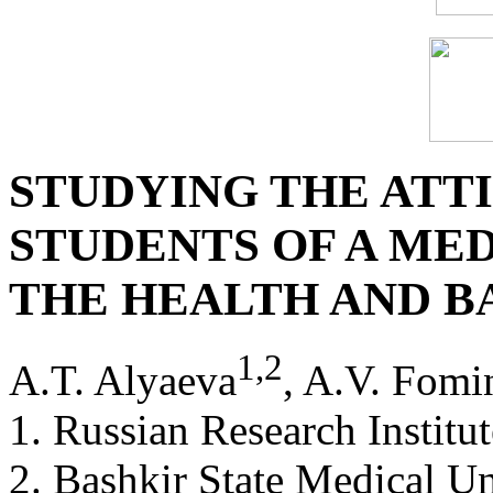
STUDYING THE ATT
STUDENTS OF A MED
THE HEALTH AND B
1
,
2
A.T. Alyaeva
, A.V. Fomi
1. Russian Research Instit
2. Bashkir State Medical Un