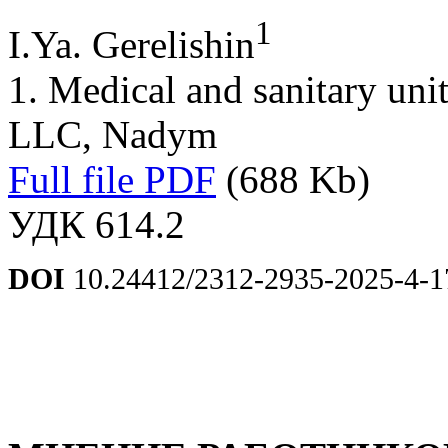
1
I.Ya. Gerelishin
1. Medical and sanitary u
LLC, Nadym
Full file PDF
(688 Kb)
УДК 614.2
DOI
10.24412/2312-2935-2025-4-1