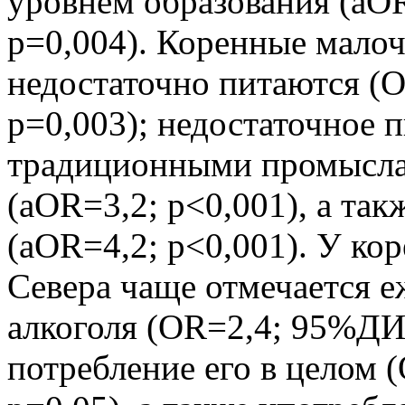
уровнем образования (aOR
p=0,004). Коренные мало
недостаточно питаются (O
p=0,003); недостаточное п
традиционными промысла
(aOR=3,2; p<0,001), а та
(aOR=4,2; p<0,001). У к
Севера чаще отмечается е
алкоголя (OR=2,4; 95%ДИ 
потребление его в целом 