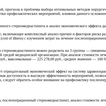
й, прогноза и проблемы выбора оптимальных методов хирургич
отки профилактических мероприятий, влияния данного осложнен
нного стерномедиастинита и анализ экономического эффекта д
 включающее комплексный анализ причин и факторов риска раз
cost of illness) с изучением затрат на лечение послеоперацион
стерномедиастинита можно разделить на 3 группы — связанные
 средой медицинской организации. При анализе стоимости лече
уб., максимальные — 225 278,00 руб., среднее значение — 160 9
 отрицательный экономический эффект на систему здравоохра
вая доступность и высокую эффективность мероприятий, позво
 следует обратить особое внимание на профилактику послеопер
, послеоперационный стерномедиастинит, анализ стоимости леч