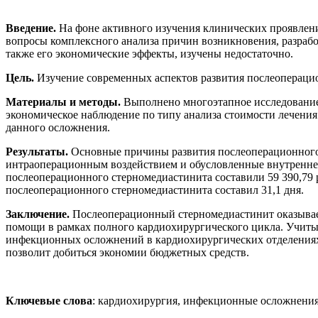
Введение.
На фоне активного изучения клинических проявлени
вопросы комплексного анализа причин возникновения, разраб
также его экономические эффекты, изучены недостаточно.
Цель.
Изучение современных аспектов развития послеоперацио
Материалы и методы.
Выполнено многоэтапное исследование,
экономическое наблюдение по типу анализа стоимости лечения (
данного осложнения.
Результаты.
Основные причины развития послеоперационного 
интраоперационным воздействием и обусловленные внутренней
послеоперационного стерномедиастинита составили 59 390,79 р
послеоперационного стерномедиастинита составил 31,1 дня.
Заключение.
Послеоперационный стерномедиастинит оказывает
помощи в рамках полного кардиохирургического цикла. Учиты
инфекционных осложнений в кардиохирургических отделениях,
позволит добиться экономии бюджетных средств.
Ключевые слова
: кардиохирургия, инфекционные осложнения