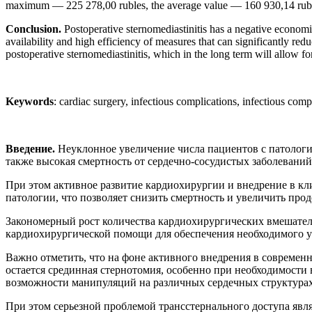
maximum — 225 278,00 rubles, the average value — 160 930,14 rubles.
Conclusion.
Postoperative sternomediastinitis has a negative economic
availability and high efficiency of measures that can significantly red
postoperative sternomediastinitis, which in the long term will allow fo
Keywords
: cardiac surgery, infectious complications, infectious compl
Введение.
Неуклонное увеличение числа пациентов с патологие
также высокая смертность от сердечно-сосудистых заболевани
При этом активное развитие кардиохирургии и внедрение в к
патологии, что позволяет снизить смертность и увеличить прод
Закономерный рост количества кардиохирургических вмешатель
кардиохирургической помощи для обеспечения необходимого уров
Важно отметить, что на фоне активного внедрения в совреме
остается срединная стернотомия, особенно при необходимост
возможности манипуляций на различных сердечных структурах [2,
При этом серьезной проблемой трансстернального доступа явл