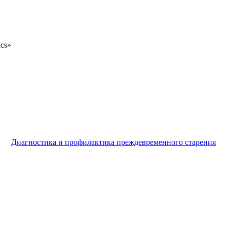
ics»
Диагностика и профилактика преждевременного старения