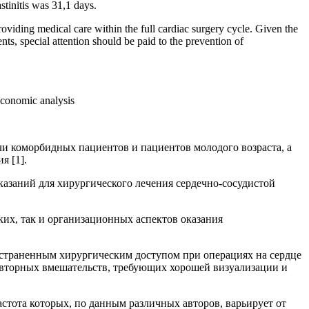
tinitis was 31,1 days.
roviding medical care within the full cardiac surgery cycle. Given the
nts, special attention should be paid to the prevention of
 economic analysis
ли коморбидных пациентов и пациентов молодого возраста, а
я [1].
азаний для хирургического лечения сердечно-сосудистой
их, так и организационных аспектов оказания
остраненным хирургическим доступом при операциях на сердце
овторных вмешательств, требующих хорошей визуализации и
стота которых, по данным различных авторов, варьирует от