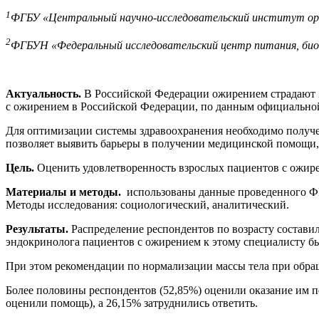
1
ФГБУ «Центральный научно-исследовательский институт орга
2
ФГБУН «Федеральный исследовательский центр питания, биот
Актуальность.
В Российской Федерации ожирением страдают 
с ожирением в Российской Федерации, по данным официальной 
Для оптимизации системы здравоохранения необходимо получен
позволяет выявить барьеры в получении медицинской помощи, 
Цель.
Оценить удовлетворенность взрослых пациентов с ожир
Материалы и методы.
использованы данные проведенного Ф
Методы исследования: социологический, аналитический.
Результаты.
Распределение респондентов по возрасту составило 
эндокринолога пациентов с ожирением к этому специалисту б
При этом рекомендации по нормализации массы тела при обращ
Более половины респондентов (52,85%) оценили оказание им п
оценили помощь), а 26,15% затруднились ответить.