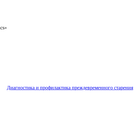
ics»
Диагностика и профилактика преждевременного старения