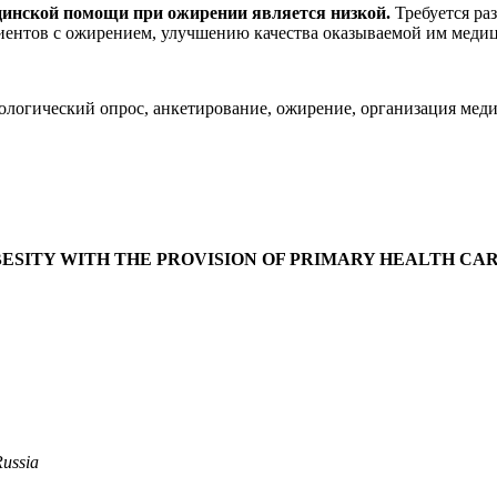
цинской помощи при ожирении является низкой.
Требуется ра
ентов с ожирением, улучшению качества оказываемой им меди
ологический опрос, анкетирование, ожирение, организация ме
BESITY WITH THE PROVISION OF PRIMARY HEALTH CA
Russia