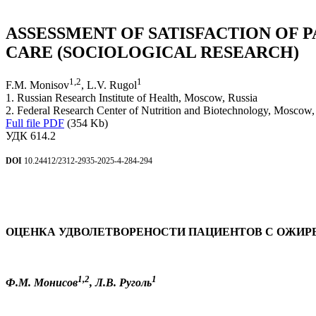
ASSESSMENT OF SATISFACTION OF 
CARE (SOCIOLOGICAL RESEARCH)
1
,
2
1
F.M. Monisov
, L.V. Rugol
1. Russian Research Institute of Health, Moscow, Russia
2. Federal Research Center of Nutrition and Biotechnology, Moscow,
Full file PDF
(354 Kb)
УДК 614.2
DOI
10.24412/2312-2935-2025-4-284-294
ОЦЕНКА УДВОЛЕТВОРЕНОСТИ ПАЦИЕНТОВ С ОЖИР
1,2
1
Ф.М. Монисов
, Л.В. Руголь