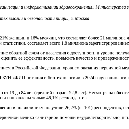
низации и информатизации здравоохранения» Министерства здр
ехнологии и безопасности пищи», г. Москва
21% женщин и 16% мужчин, что составляет более 21 миллиона 
статистики, составляет всего 1,8 миллиона зарегистрированных
ие обратной связи от населения о доступности и уровне получ
оценить ее эффективность, повысить качество и приверженност
ением в Российской Федерации уровнем оказания первичной ме
ГБУН «ФИЦ питания и биотехнологии» в 2024 году социологиче
от 19 до 84 лет (средний возраст 52,8 лет). Несмотря на обязате
ыли направлены только 48,1% респондентов.
ении в поликлинику получили 26,2% (n=101) респондентов, ост
ервичной медико-санитарной помощи неудовлетворительно, пята