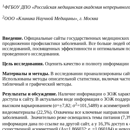
1
ФГБОУ ДПО «Российская медицинская академия непрерывного 
2
ООО «Клиника Научной Медицины», г. Москва
Введение.
Официальные сайты государственных медицинских 
продвижении профилактики заболеваний. Все больше людей об
исследований, посвященных эффективности и оптимальным под
проведенного исследования.
Цель исследования.
Оценить качество и полноту информации 
Материалы и методы.
В исследовании проанализированы сайт
Использованы методы описательной статистики, включая част
табличный и графический методы.
Результаты и обсуждение.
Наличие информации о ЗОЖ характе
доступа к сайту. В актуальном виде информация о ЗОЖ поддер
2
высоким варьированием (σ=±7,82; σ
=101,5489) и асимметрией
видеоматериалы (22,5%). Охвачены все ключевые направления
заболеваний. Значительно реже освещались темы питания (7,3%)
информация дана по ссылке на другой сайт, а у 16,3% доступ к
существенной асимметрией (Аs=1,866032; е
=1,060184) и нев