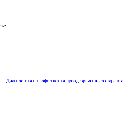
ics»
Диагностика и профилактика преждевременного старения