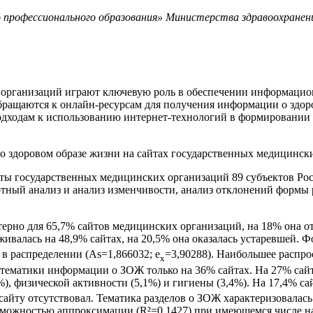
профессионального образования» Министерства здравоохранения
организаций играют ключевую роль в обеспечении информацио
ращаются к онлайн-ресурсам для получения информации о здоро
ходам к использованию интернет-технологий в формировании зд
о здоровом образе жизни на сайтах государственных медицинск
ы государственных медицинских организаций 89 субъектов Росс
отный анализ и анализ изменчивости, анализ отклонений формы
рно для 65,7% сайтов медицинских организаций, на 18% она отс
живалась на 48,9% сайтах, на 20,5% она оказалась устаревшей.
 в распределении (Аs=1,866032; е
=3,90288). Наибольшее распро
х
 тематики информации о ЗОЖ только на 36% сайтах. На 27% са
, физической активности (5,1%) и гигиены (3,4%). На 17,4% сай
 сайту отсутствовал. Тематика разделов о ЗОЖ характеризовалас
озможностью аппроксимации (R²=0,1427) при имеющемся числе н