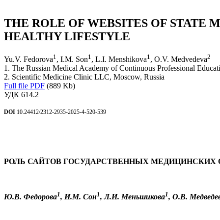
THE ROLE OF WEBSITES OF STATE 
HEALTHY LIFESTYLE
1
1
1
2
Yu.V. Fedorova
, I.M. Son
, L.I. Menshikova
, O.V. Medvedeva
1. The Russian Medical Academy of Continuous Professional Educatio
2. Scientific Medicine Clinic LLC, Moscow, Russia
Full file PDF
(889 Kb)
УДК 614.2
DOI
10.24412/2312-2935-2025-4-520-539
РОЛЬ САЙТОВ ГОСУДАРСТВЕННЫХ МЕДИЦИНСКИХ О
1
1
1
Ю.В. Федорова
, И.М. Сон
, Л.И. Меньшикова
, О.В. Медведе