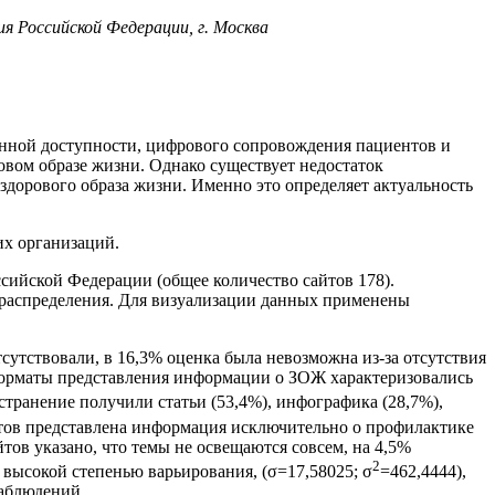
 Российской Федерации, г. Москва
нной доступности, цифрового сопровождения пациентов и
вом образе жизни. Однако существует недостаток
орового образа жизни. Именно это определяет актуальность
их организаций.
ийской Федерации (общее количество сайтов 178).
 распределения. Для визуализации данных применены
утствовали, в 16,3% оценка была невозможна из-за отсутствия
 Форматы представления информации о ЗОЖ характеризовались
странение получили статьи (53,4%), инфографика (28,7%),
йтов представлена информация исключительно о профилактике
тов указано, что темы не освещаются совсем, на 4,5%
2
ь высокой степенью варьирования, (σ=17,58025; σ
=462,4444),
аблюдений.