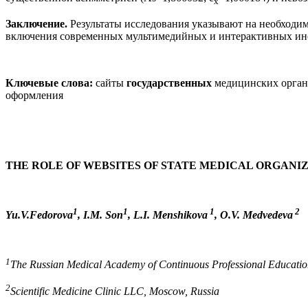
х
Заключение.
Результаты исследования указывают на необходи
включения современных мультимедийных и интерактивных ин
Ключевые слова:
сайты
государственных
медицинских органи
оформления
THE ROLE OF WEBSITES OF STATE MEDICAL ORGANI
1
1
1
2
Yu.V.
Fedorova
, I.M. Son
, L.I. Menshikova
, O.V. Medvedeva
1
The Russian Medical Academy of
Continuous
Professional Educati
2
Scientific Medicine Clinic LLC,
Moscow,
Russia