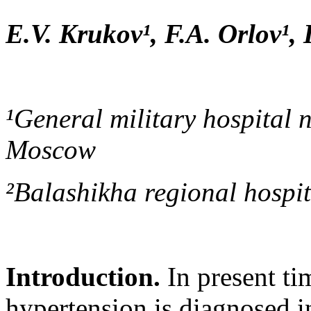
E.V. Krukov¹, F.A. Orlov¹, 
¹General military hospital
Moscow
²Balashikha regional hospi
Introduction.
In present ti
hypertension is diagnosed 