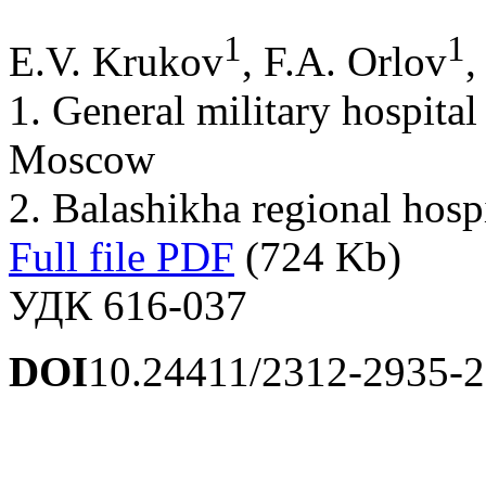
1
1
E.V. Krukov
, F.A. Orlov
,
1. General military hospita
Moscow
2. Balashikha regional hos
Full file PDF
(724 Kb)
УДК 616-037
DOI
10.24411/2312-2935-