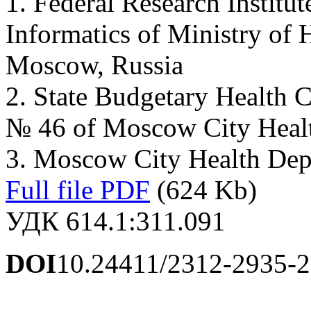
1. Federal Research Institu
Informatics of Ministry of 
Moscow, Russia
2. State Budgetary Health Ca
№ 46 of Moscow City Healt
3. Moscow City Health Dep
Full file PDF
(624 Kb)
УДК 614.1:311.091
DOI
10.24411/2312-2935-