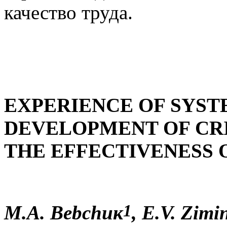
качество труда.
EXPERIENCE OF SYST
DEVELOPMENT OF CRI
THE EFFECTIVENESS 
1
М
.А
.
Bebchuк
,
E.V. Zimi