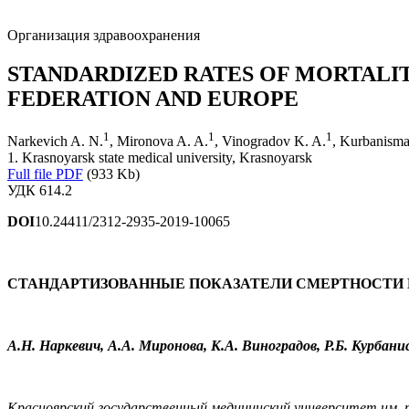
Организация здравоохранения
STANDARDIZED RATES OF MORTALIT
FEDERATION AND EUROPE
1
1
1
Narkevich A. N.
, Mironova A. A.
, Vinogradov K. A.
, Kurbanisma
1. Krasnoyarsk state medical university, Krasnoyarsk
Full file PDF
(933 Kb)
УДК 614.2
DOI
10.24411/2312-2935-2019-10065
СТАНДАРТИЗОВАННЫЕ ПОКАЗАТЕЛИ СМЕРТНОСТИ Н
А.Н. Наркевич, А.А. Миронова, К.А. Виноградов, Р.Б. Курбан
Красноярский государственный медицинский университет им. п