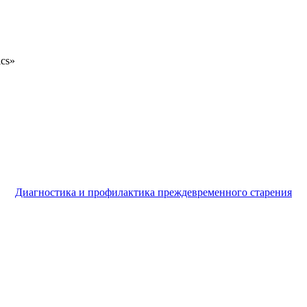
ics»
Диагностика и профилактика преждевременного старения