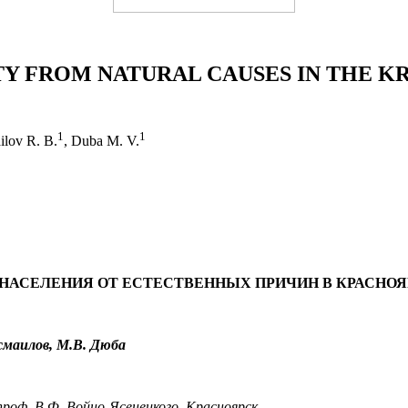
Y FROM NATURAL CAUSES IN THE K
1
1
ilov R. B.
, Duba M. V.
АСЕЛЕНИЯ ОТ ЕСТЕСТВЕННЫХ ПРИЧИН В КРАСНОЯР
исмаилов, М.В. Дюба
роф. В.Ф. Войно-Ясенецкого, Красноярск