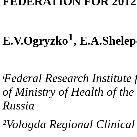
FEDERATION FOR 2012
1
E.V.Ogryzko
, E.A.Shele
ˡFederal Research Institute
of Ministry of Health of th
Russia
²Vologda Regional Clinical