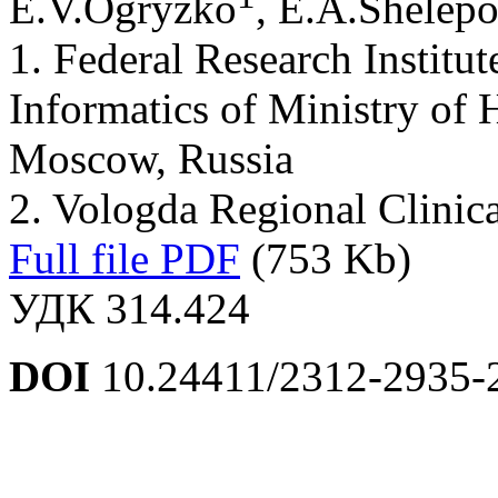
E.V.Ogryzko
, E.A.Shelep
1. Federal Research Institut
Informatics of Ministry of 
Moscow, Russia
2. Vologda Regional Clinica
Full file PDF
(753 Kb)
УДК 314.424
DOI
10.24411/2312-2935-