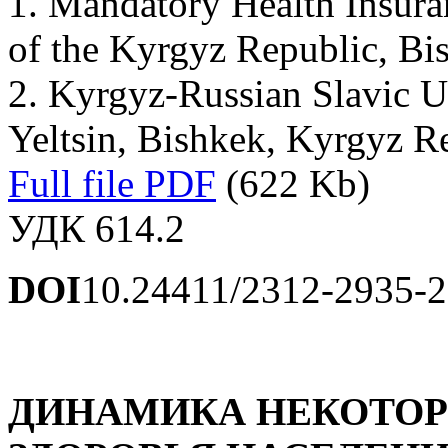
1. Mandatory Health Insur
of the Kyrgyz Republic, Bi
2. Kyrgyz-Russian Slavic U
Yeltsin, Bishkek, Kyrgyz R
Full file PDF
(622 Kb)
УДК 614.2
DOI
10.24411/2312-2935-
ДИНАМИКА НЕКОТОР