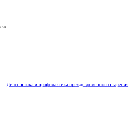
ics»
Диагностика и профилактика преждевременного старения