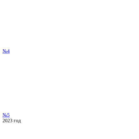
№4
№5
2023
год