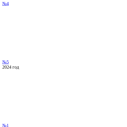
№4
№5
2024
год
№1